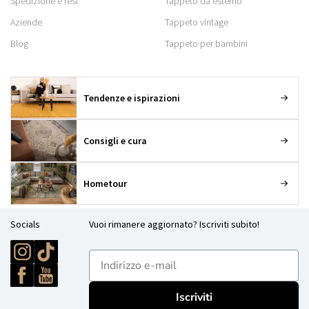
Spedizione e resi
Tappeto da esterno
Aziende
Tappeto vintage
Blog
Tappeto per bambini
Tendenze e ispirazioni
Consigli e cura
Hometour
Socials
Vuoi rimanere aggiornato? Iscriviti subito!
E-mailadres
Iscriviti