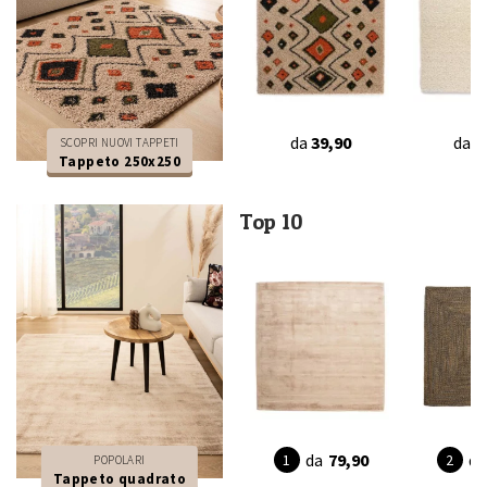
da
39,90
da
3
SCOPRI NUOVI TAPPETI
Tappeto 250x250
Top 10
da
79,90
da
POPOLARI
Tappeto quadrato