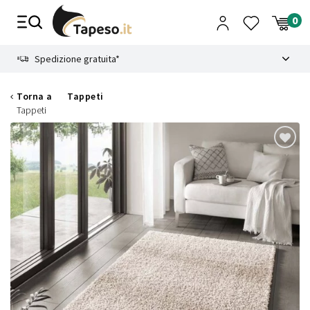
Vai
al
contenuto
8.4
Spedizione gratuita*
Torna a
Tappeti
Tappeti