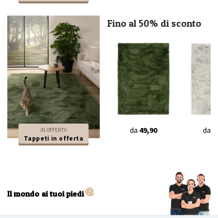
Fino al 50% di sconto
da
49,90
da
4
IN OFFERTA
Tappeti in offerta
Il mondo ai tuoi piedi