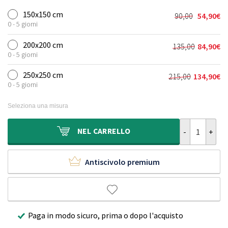
150x150 cm
90,00
54,90
€
Il
Il
0 - 5 giorni
prezzo
prezzo
originale
attuale
200x200 cm
135,00
84,90
€
Il
Il
era:
è:
0 - 5 giorni
prezzo
prezzo
90,00€.
54,90€.
originale
attuale
250x250 cm
215,00
134,90
€
Il
Il
era:
è:
0 - 5 giorni
prezzo
prezzo
135,00€.
84,90€.
originale
attuale
Seleziona una misura
era:
è:
215,00€.
134,90€.
Tappeto quadr
NEL
CARRELLO
Antiscivolo premium
Paga in modo sicuro, prima o dopo l'acquisto