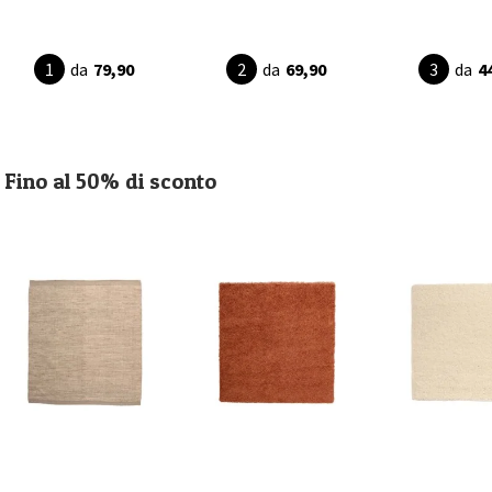
da
79,90
da
69,90
da
4
Fino al 50% di sconto