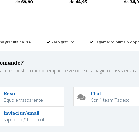
da
69,90
da
44,95
da
34,9
ne gratuita da 70€
Reso gratuito
Pagamento prima o dopo
domande?
la tua risposta in modo semplice e veloce sulla pagina di assistenza ai
Reso
Chat
Equo e trasparente
Con il team Tapeso
Inviaci un'email
supporto@tapeso.it