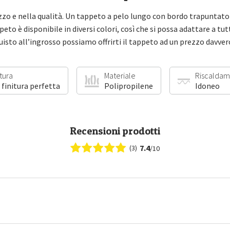
zo e nella qualità. Un tappeto a pelo lungo con bordo trapuntato
peto è disponibile in diversi colori, così che si possa adattare a tu
quisto all’ingrosso possiamo offrirti il tappeto ad un prezzo davve
itura
Materiale
Riscaldam
 finitura perfetta
Polipropilene
Idoneo
Recensioni prodotti
7.4
(3)
/10