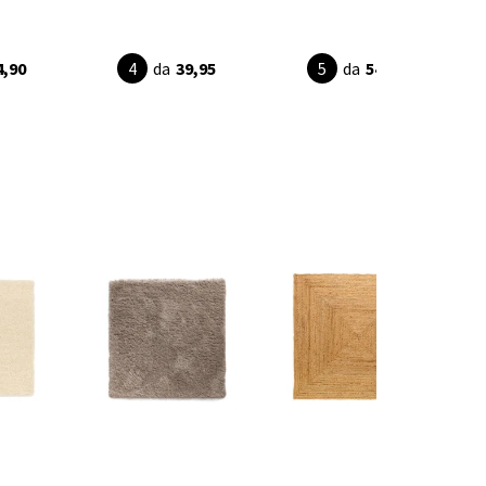
4,90
da
39,95
da
54,90