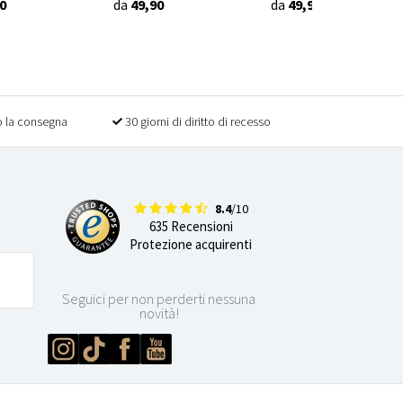
0
da
49,90
da
49,90
 la consegna
30 giorni di diritto di recesso
8.4
/10
635 Recensioni
Protezione acquirenti
Seguici per non perderti nessuna
novità!