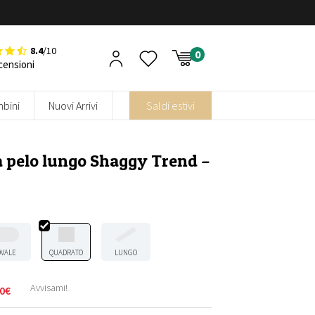
8.4
/10
censioni
bini
Nuovi Arrivi
Saldi estivi
 pelo lungo Shaggy Trend –
OVALE
QUADRATO
LUNGO
Avvisami!
0
€