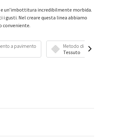
 e un’imbottitura incredibilmente morbida.
tti i gusti. Nel creare questa linea abbiamo
ro conveniente.
ento a pavimento
Metodo di produzione
Lu
Tessuto
3