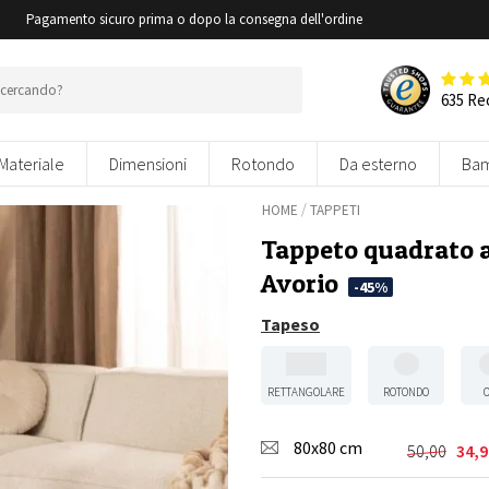
i
Pagamento sicuro prima o dopo la consegna dell'ordine
635 Re
Materiale
Dimensioni
Rotondo
Da esterno
Bam
/
HOME
TAPPETI
Tappeto quadrato a
Avorio
-45%
Tapeso
RETTANGOLARE
ROTONDO
80x80 cm
50,00
34,9
Il
Il
prezzo
prezzo