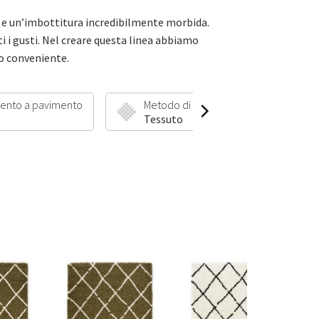
 e un’imbottitura incredibilmente morbida.
tti i gusti. Nel creare questa linea abbiamo
ro conveniente.
ento a pavimento
Metodo di produzione
Lu
Tessuto
3