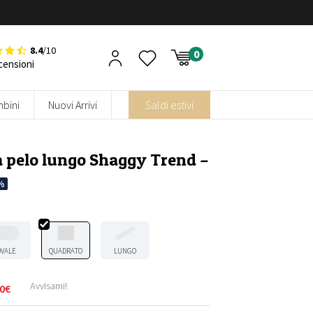
8.4
/10
censioni
bini
Nuovi Arrivi
Saldi estivi
 pelo lungo Shaggy Trend –
%
OVALE
QUADRATO
LUNGO
Avvisami!
0
€