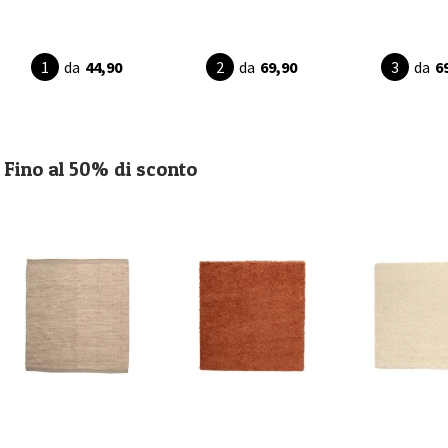
da
44,90
da
69,90
da
6
Fino al 50% di sconto