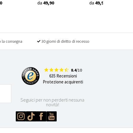
0
da
49,90
da
49,90
 la consegna
30 giorni di diritto di recesso
8.4
/10
635 Recensioni
Protezione acquirenti
Seguici per non perderti nessuna
novità!