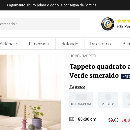
i
Pagamento sicuro prima o dopo la consegna dell'ordine
635 Re
Materiale
Dimensioni
Rotondo
Da esterno
Bam
/
HOME
TAPPETI
Tappeto quadrato a
Verde smeraldo
-45
Tapeso
RETTANGOLARE
ROTONDO
80x80 cm
50,00
34,9
Il
Il
prezzo
prezzo