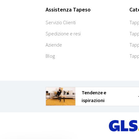
Assistenza Tapeso
Cat
Servizio Clienti
Tapp
Spedizione e resi
Tapp
Aziende
Tapp
Blog
Tapp
Tendenze e
ispirazioni