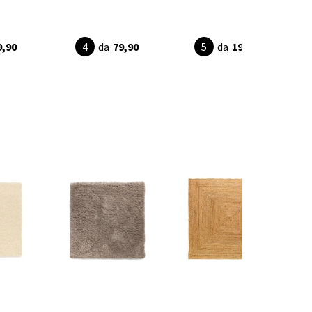
9,90
da
79,90
da
199,90