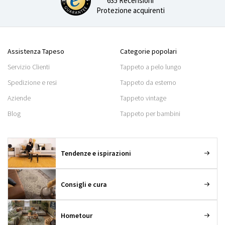
635 Recensioni
Protezione acquirenti
Assistenza Tapeso
Categorie popolari
Servizio Clienti
Tappeto a pelo lungo
Spedizione e resi
Tappeto da esterno
Aziende
Tappeto vintage
Blog
Tappeto per bambini
Tendenze e ispirazioni
Consigli e cura
Hometour