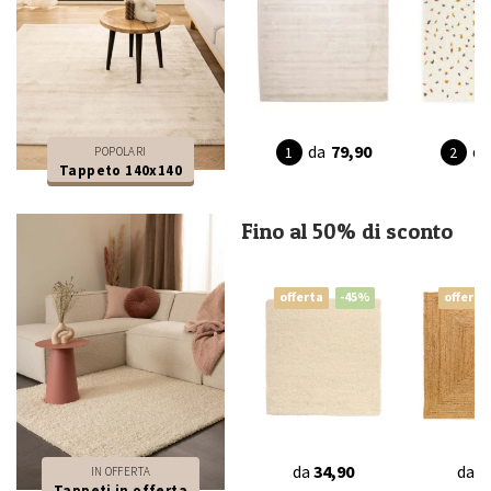
da
79,90
da
POPOLARI
Tappeto 140x140
Fino al 50% di sconto
offerta
-45%
offerta
da
34,90
da
4
IN OFFERTA
Tappeti in offerta