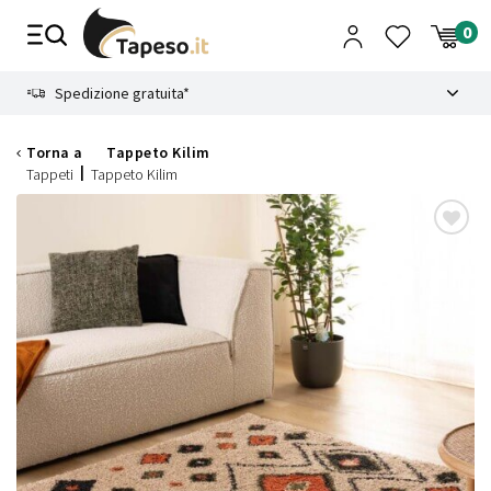
Vai
al
contenuto
8.4
Spedizione gratuita*
Torna a
Tappeto Kilim
Tappeti
Tappeto Kilim