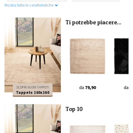
Mostra tutte le caratteristiche
Ti potrebbe piacere...
da
79,90
da
4
SCOPRI NUOVI TAPPETI
Tappeto 160x160
Top 10