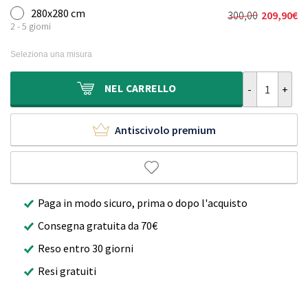
originale
attuale
280x280 cm
300,00
209,90
€
Il
Il
era:
è:
2 - 5 giorni
prezzo
prezzo
210,00€.
149,90€.
originale
attuale
Seleziona una misura
era:
è:
300,00€.
209,90€.
Tappeto Boho 
NEL
CARRELLO
Antiscivolo premium
Paga in modo sicuro, prima o dopo l'acquisto
Consegna gratuita da 70€
Reso entro 30 giorni
Resi gratuiti