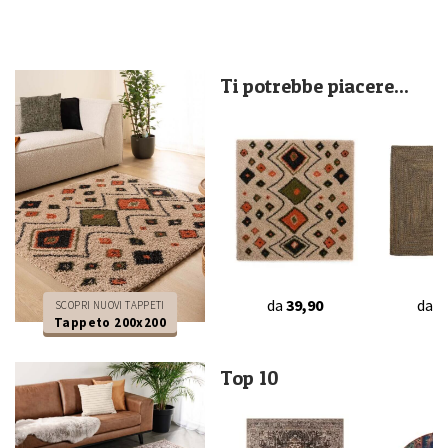
Ti potrebbe piacere...
da
39,90
da
6
SCOPRI NUOVI TAPPETI
Tappeto 200x200
Top 10