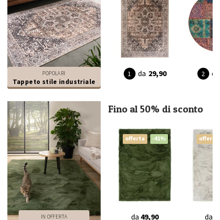
da
29,90
da
POPOLARI
Tappeto stile industriale
Fino al 50% di sconto
offerta
-41%
offerta
da
49,90
da
4
IN OFFERTA