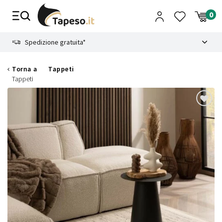
Vai
al
contenuto
8.4
Spedizione gratuita*
Torna a
Tappeti
Tappeti