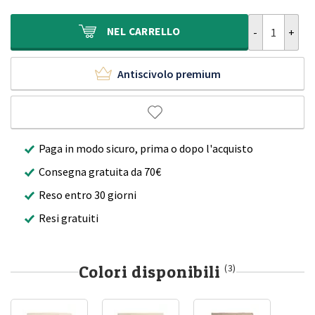
era:
è:
500,00€.
299,90€.
Tappeto quadra
NEL
CARRELLO
Antiscivolo premium
Paga in modo sicuro, prima o dopo l'acquisto
Consegna gratuita da 70€
Reso entro 30 giorni
Resi gratuiti
Colori disponibili
(3)