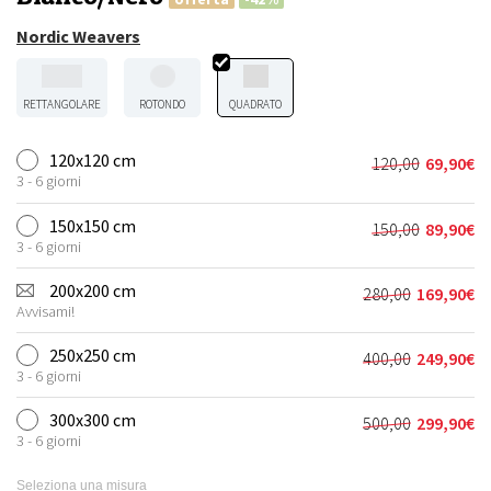
Nordic Weavers
RETTANGOLARE
ROTONDO
QUADRATO
120x120 cm
120,00
69,90
€
Il
Il
3 - 6 giorni
prezzo
prezzo
originale
attuale
150x150 cm
150,00
89,90
€
Il
Il
era:
è:
3 - 6 giorni
prezzo
prezzo
120,00€.
69,90€.
originale
attuale
200x200 cm
280,00
169,90
€
Il
Il
era:
è:
Avvisami!
prezzo
prezzo
150,00€.
89,90€.
originale
attuale
250x250 cm
400,00
249,90
€
Il
Il
era:
è:
3 - 6 giorni
prezzo
prezzo
280,00€.
169,90€.
originale
attuale
300x300 cm
500,00
299,90
€
Il
Il
era:
è:
3 - 6 giorni
prezzo
prezzo
400,00€.
249,90€.
originale
attuale
Seleziona una misura