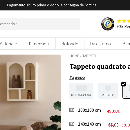
i
Pagamento sicuro prima o dopo la consegna dell'ordine
635 Re
Materiale
Dimensioni
Rotondo
Da esterno
Bam
/
HOME
TAPPETI
Tappeto quadrato a
Tapeso
RETTANGOLARE
ROTONDO
QU
100x100 cm
45,00
€
140x140 cm
65,00
39,9
Il
Il