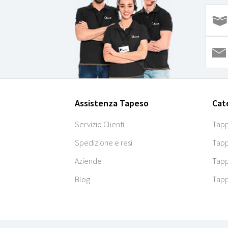
Assistenza Tapeso
Cat
Servizio Clienti
Tapp
Spedizione e resi
Tapp
Aziende
Tapp
Blog
Tapp