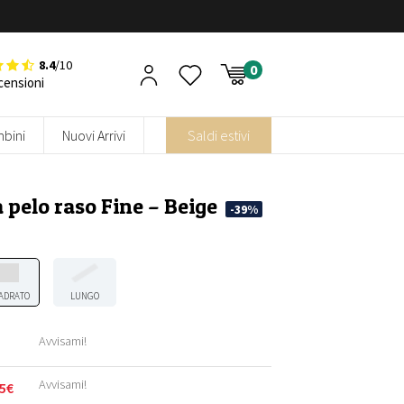
8.4
/10
censioni
bini
Nuovi Arrivi
Saldi estivi
 pelo raso Fine – Beige
-39%
ADRATO
LUNGO
Avvisami!
Avvisami!
5
€