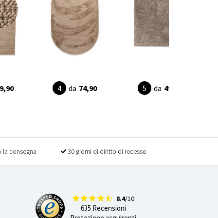
9,90
da
74,90
da
49,90
 la consegna
30 giorni di diritto di recesso
8.4
/10
635 Recensioni
Protezione acquirenti