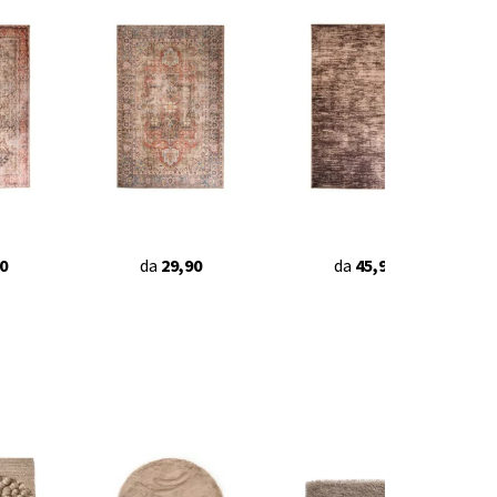
0
da
29,90
da
45,95