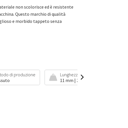
materiale non scolorisce ed è resistente
macchina. Questo marchio di qualità
iglioso e morbido tappeto senza
todo di produzione
Lunghezza del pelo e peso
ssuto
11 mm | 2000 g/m²