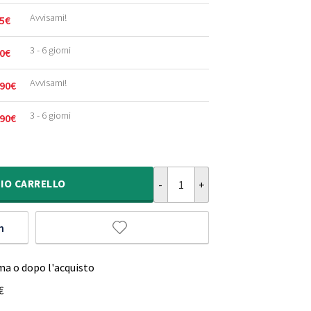
Avvisami!
5
€
3 - 6 giorni
0
€
Avvisami!
90
€
3 - 6 giorni
90
€
Tappeto quadrato a pelo raso Fine
IO
CARRELLO
m
ma o dopo l'acquisto
€