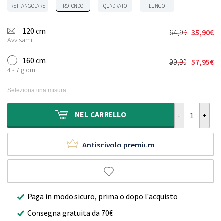
RETTANGOLARE
ROTONDO
QUADRATO
LUNGO
120 cm
64,90
35,90
€
Il
Il
Avvisami!
prezzo
prezzo
originale
attuale
160 cm
99,90
57,95
€
Il
Il
era:
è:
4 - 7 giorni
prezzo
prezzo
64,90€.
35,90€.
originale
attuale
Seleziona una misura
era:
è:
99,90€.
57,95€.
Tappeto rotond
NEL
CARRELLO
Antiscivolo premium
Paga in modo sicuro, prima o dopo l'acquisto
Consegna gratuita da 70€