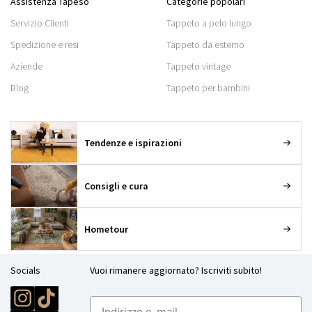
Assistenza Tapeso
Categorie popolari
Servizio Clienti
Tappeto a pelo lungo
Spedizione e resi
Tappeto da esterno
Aziende
Tappeto vintage
Blog
Tappeto per bambini
Tendenze e ispirazioni
Consigli e cura
Hometour
Socials
Vuoi rimanere aggiornato? Iscriviti subito!
E-mailadres