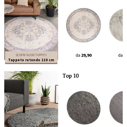
da
29,90
da
3
SCOPRI NUOVI TAPPETI
Tappeto rotondo 120 cm
Top 10