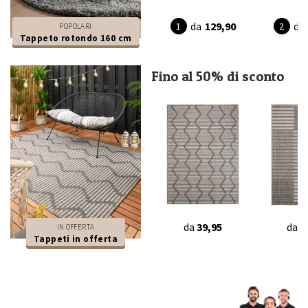
da
129,90
da
POPOLARI
Tappeto rotondo 160 cm
Fino al 50% di sconto
da
39,95
da
3
IN OFFERTA
Tappeti in offerta