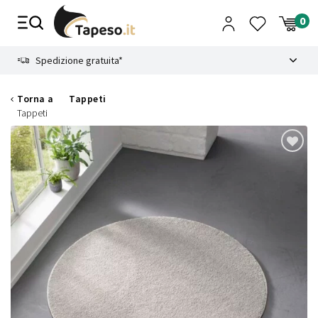
Vai
al
contenuto
8.4
Spedizione gratuita*
Torna a
Tappeti
Tappeti