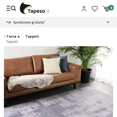
Vai
al
contenuto
8.4
Spedizione gratuita*
Torna a
Tappeti
Tappeti