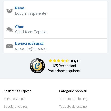
Reso
Equo e trasparente
Chat
Con il team Tapeso
Inviaci un'email
supporto@tapeso.it
8.4
/10
635 Recensioni
Protezione acquirenti
Assistenza Tapeso
Categorie popolari
Servizio Clienti
Tappeto a pelo lungo
Spedizione e resi
Tappeto da esterno