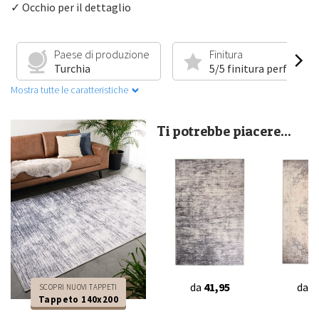
✓ Occhio per il dettaglio
Paese di produzione
Finitura
Turchia
5/5 finitura perfetta
Mostra tutte le caratteristiche
Ti potrebbe piacere...
da
41,95
da
2
SCOPRI NUOVI TAPPETI
Tappeto 140x200