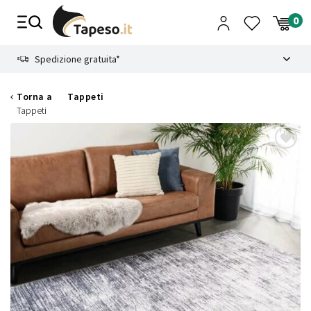
Vai
al
contenuto
8.4
Spedizione gratuita*
Torna a
Tappeti
Tappeti