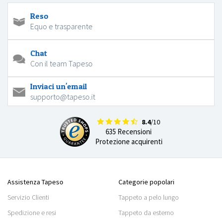
Reso
Equo e trasparente
Chat
Con il team Tapeso
Inviaci un'email
supporto@tapeso.it
8.4
/10
635 Recensioni
Protezione acquirenti
Assistenza Tapeso
Categorie popolari
Servizio Clienti
Tappeto a pelo lungo
Spedizione e resi
Tappeto da esterno