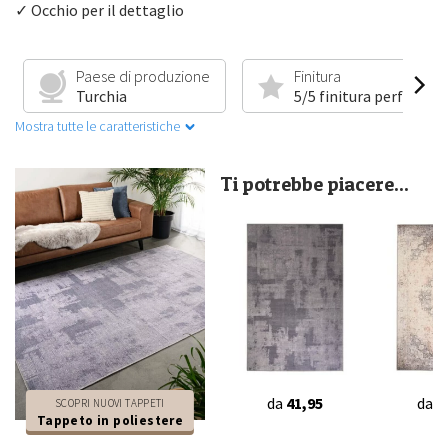
✓ Occhio per il dettaglio
Paese di produzione
Finitura
Turchia
5/5 finitura perfetta
Mostra tutte le caratteristiche
Ti potrebbe piacere...
da
41,95
da
2
SCOPRI NUOVI TAPPETI
Tappeto in poliestere