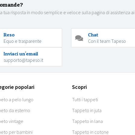
domande?
la tua risposta in modo semplice e veloce sulla pagina di assistenza ai
Reso
Chat
Equo e trasparente
Con il team Tapeso
Inviaci un'email
supporto@tapeso.it
egorie popolari
Scopri
eto a pelo lungo
Tutti i tappeti
eto da esterno
Tappeto in juta
eto vintage
Tappeto in lana
eto per bambini
Tappeto in cotone