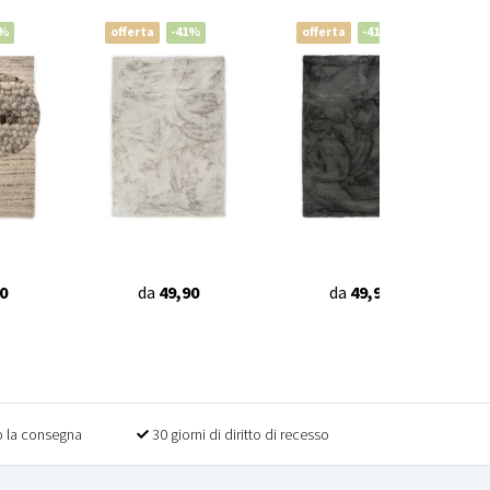
0%
offerta
-41%
offerta
-41%
0
da
49,90
da
49,90
 la consegna
30 giorni di diritto di recesso