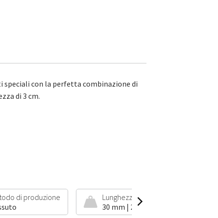
ti speciali con la perfetta combinazione di
ezza di 3 cm.
todo di produzione
Lunghezza del pelo e peso
ssuto
30 mm | 2500 g/m²