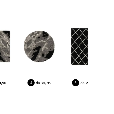
9,90
da
25,95
da
24,95