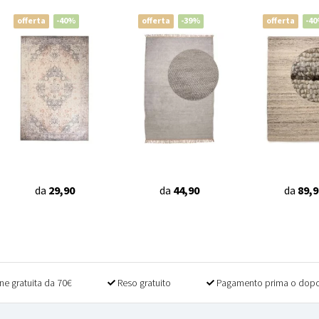
offerta
-40%
offerta
-39%
offerta
-4
da
29,90
da
44,90
da
89,9
ne gratuita da 70€
Reso gratuito
Pagamento prima o dopo