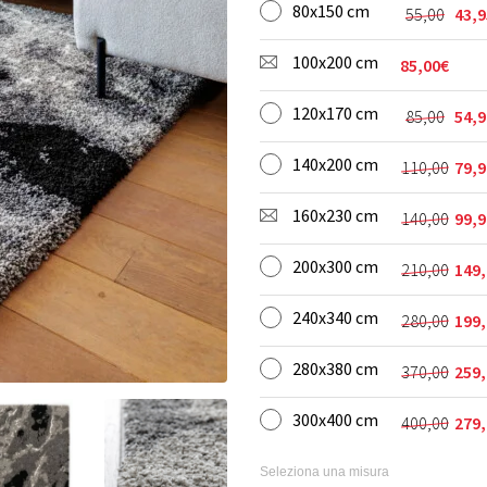
80x150 cm
originale
attuale
55,00
43,9
Il
Il
era:
è:
prezzo
prezzo
40,00€.
24,90€.
100x200 cm
85,00
€
originale
attuale
era:
è:
55,00€.
43,95€.
120x170 cm
85,00
54,9
Il
Il
prezzo
prezzo
140x200 cm
110,00
79,9
originale
attuale
Il
Il
era:
è:
prezzo
prezzo
85,00€.
54,90€.
160x230 cm
140,00
99,9
originale
attuale
Il
Il
era:
è:
prezzo
prezzo
110,00€.
79,90€.
200x300 cm
210,00
149,
originale
attuale
Il
Il
era:
è:
prezzo
prezzo
140,00€.
99,90€.
240x340 cm
280,00
199,
originale
attuale
Il
Il
era:
è:
prezzo
prezzo
210,00€.
149,90€.
280x380 cm
370,00
259,
originale
attuale
Il
Il
era:
è:
prezzo
prezzo
280,00€.
199,90€.
300x400 cm
400,00
279,
originale
attuale
Il
Il
era:
è:
prezzo
prezzo
370,00€.
259,90€.
originale
attuale
Seleziona una misura