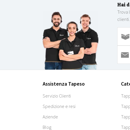
Hai 
Trova 
clienti.
Assistenza Tapeso
Cat
Servizio Clienti
Tapp
Spedizione e resi
Tapp
Aziende
Tapp
Blog
Tapp