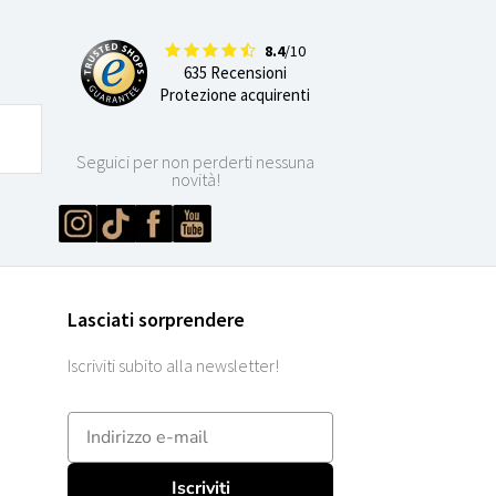
8.4
/10
635 Recensioni
Protezione acquirenti
Seguici per non perderti nessuna
novità!
Lasciati sorprendere
Iscriviti subito alla newsletter!
E-mailadres
Iscriviti