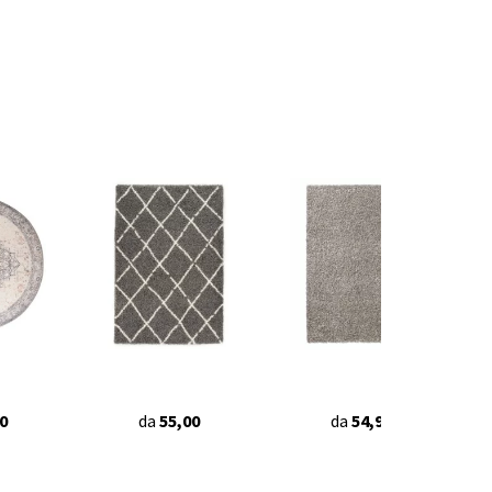
0
da
55,00
da
54,90