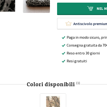
era:
è:
400,00€.
279,90€.
NEL
M
Antiscivolo premiu
Paga in modo sicuro, pri
Consegna gratuita da 70
Reso entro 30 giorni
Resi gratuiti
Colori disponibili
(1)