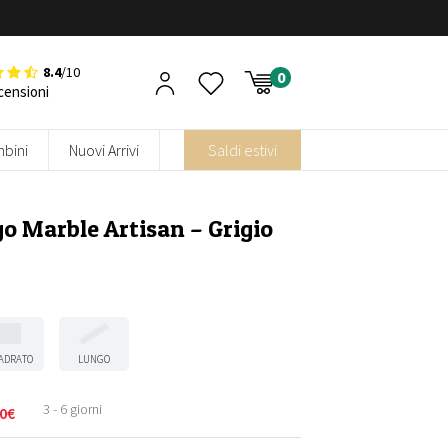
8.4
/10
censioni
bini
Nuovi Arrivi
Saldi estivi
o Marble Artisan – Grigio
ADRATO
LUNGO
3 - 6 giorni
0
€