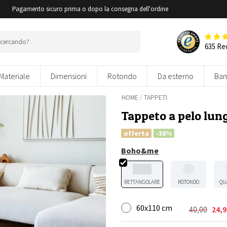
i
Pagamento sicuro prima o dopo la consegna dell'ordine
635 Re
Materiale
Dimensioni
Rotondo
Da esterno
Bam
/
HOME
TAPPETI
Tappeto a pelo lung
offerta
-38%
Boho&me
RETTANGOLARE
ROTONDO
QU
60x110 cm
40,00
24,9
Il
Il
prezzo
prezzo