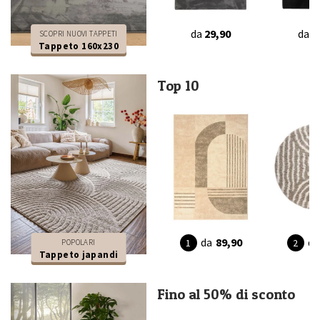
da
29,90
da
2
SCOPRI NUOVI TAPPETI
Tappeto 160x230
Top 10
da
89,90
da
POPOLARI
Tappeto japandi
Fino al 50% di sconto