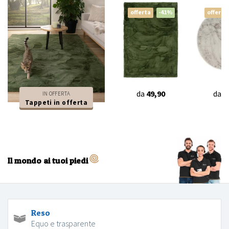
offerta
-41%
offerta
da
49,90
da
3
IN OFFERTA
Tappeti in offerta
Il mondo ai tuoi piedi
Reso
Equo e trasparente