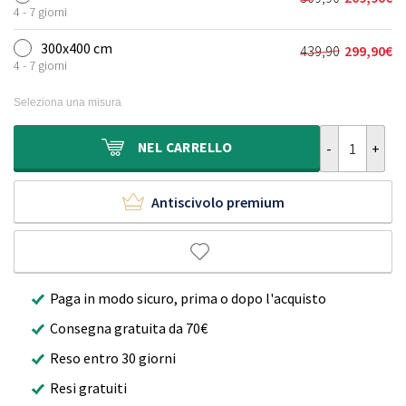
Il
Il
era:
è:
4 - 7 giorni
prezzo
prezzo
239,90€.
159,90€.
originale
attuale
300x400 cm
439,90
299,90
€
Il
Il
era:
è:
4 - 7 giorni
prezzo
prezzo
309,90€.
209,90€.
originale
attuale
Seleziona una misura
era:
è:
439,90€.
299,90€.
Tappeto stile
NEL
CARRELLO
Antiscivolo premium
Paga in modo sicuro, prima o dopo l'acquisto
Consegna gratuita da 70€
Reso entro 30 giorni
Resi gratuiti