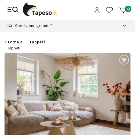
Vai
al
contenuto
8.4
Spedizione gratuita*
Torna a
Tappeti
Tappeti