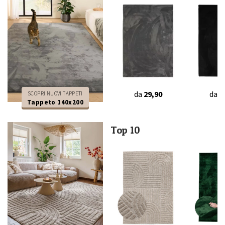
da
29,90
da
2
SCOPRI NUOVI TAPPETI
Tappeto 140x200
Top 10