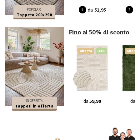
da
da
51,95
POPOLARI
Tappeto 200x290
Fino al 50% di sconto
offerta
-33%
offerta
da
59,90
da
4
IN OFFERTA
Tappeti in offerta