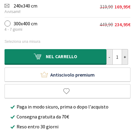
originale
attuale
240x340 cm
319,90
169,95
€
Il
Il
era:
è:
Avvisami!
prezzo
prezzo
249,90€.
132,95€.
originale
attuale
300x400 cm
449,90
234,95
€
Il
Il
era:
è:
4 - 7 giorni
prezzo
prezzo
319,90€.
169,95€.
originale
attuale
Seleziona una misura
era:
è:
449,90€.
234,95€.
Tappeto stile
NEL
CARRELLO
Antiscivolo premium
Paga in modo sicuro, prima o dopo l'acquisto
Consegna gratuita da 70€
Reso entro 30 giorni