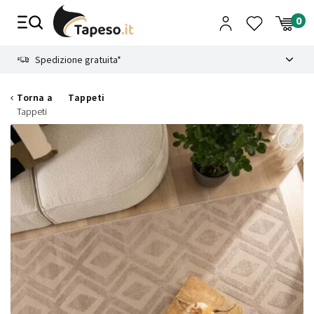
Vai
al
contenuto
8.4
Spedizione gratuita*
Torna a
Tappeti
Tappeti