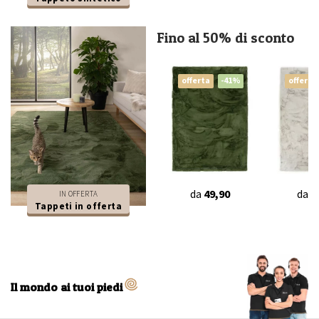
Fino al 50% di sconto
offerta
-41%
offerta
da
49,90
da
4
IN OFFERTA
Tappeti in offerta
Il mondo ai tuoi piedi