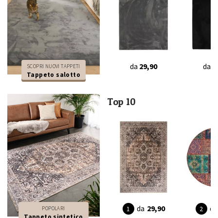
da
29,90
da
2
SCOPRI NUOVI TAPPETI
Tappeto salotto
Top 10
da
29,90
da
POPOLARI
Tappeto sintetico