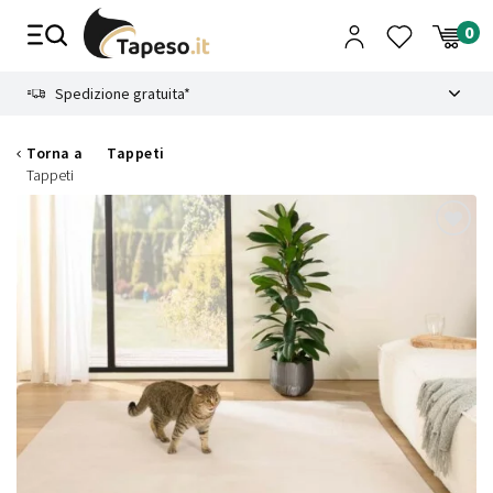
Vai
al
contenuto
8.4
Spedizione gratuita*
Torna a
Tappeti
Tappeti