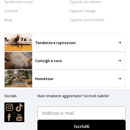
Spedizione e resi
Tappeto da esterno
Aziende
Tappeto vintage
Blog
Tappeto per bambini
Tendenze e ispirazioni
Consigli e cura
Hometour
Socials
Vuoi rimanere aggiornato? Iscriviti subito!
E-mailadres
Iscriviti