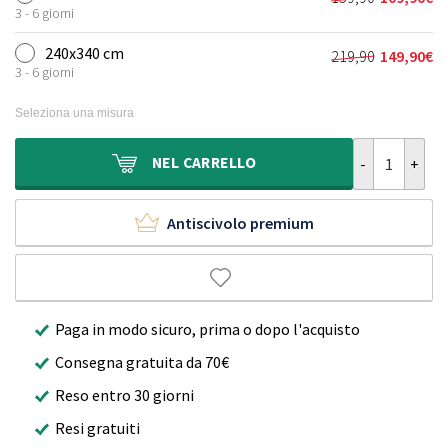
Il
Il
era:
è:
3 - 6 giorni
prezzo
prezzo
119,90€.
79,90€.
originale
attuale
240x340 cm
219,90
149,90
€
Il
Il
era:
è:
3 - 6 giorni
prezzo
prezzo
159,90€.
109,90€.
originale
attuale
Seleziona una misura
era:
è:
219,90€.
149,90€.
Tappeto soffic
NEL
CARRELLO
Antiscivolo premium
Paga in modo sicuro, prima o dopo l'acquisto
Consegna gratuita da 70€
Reso entro 30 giorni
Resi gratuiti