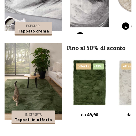
da
POPOLARI
Tappeto crema
da
54,90
Fino al 50% di sconto
offerta
-41%
offerta
da
49,90
da
4
IN OFFERTA
Tappeti in offerta