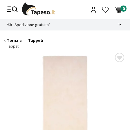
Vai
al
contenuto
8.4
Spedizione gratuita*
Torna a
Tappeti
Tappeti