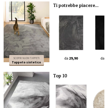
Ti potrebbe piacere...
da
29,90
da
2
SCOPRI NUOVI TAPPETI
Tappeto sintetico
Top 10