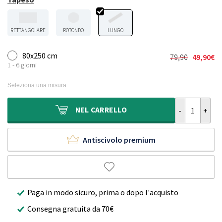
RETTANGOLARE
ROTONDO
LUNGO
80x250 cm
79,90
49,90
€
Il
Il
1 - 6 giorni
prezzo
prezzo
originale
attuale
Seleziona una misura
era:
è:
79,90€.
49,90€.
Passatoia soff
NEL
CARRELLO
Antiscivolo premium
Paga in modo sicuro, prima o dopo l'acquisto
Consegna gratuita da 70€