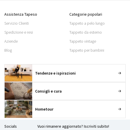
Assistenza Tapeso
Categorie popolari
Servizio Clienti
Tappeto a pelo lungo
Spedizione e resi
Tappeto da esterno
Aziende
Tappeto vintage
Blog
Tappeto per bambini
Tendenze e ispirazioni
Consigli e cura
Hometour
Socials
Vuoi rimanere aggiornato? Iscriviti subito!