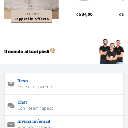
da
34,90
da
3
IN OFFERTA
Tappeti in offerta
Il mondo ai tuoi piedi
Reso
Equo e trasparente
Chat
Con il team Tapeso
Inviaci un'email
supporto@tapeso.it