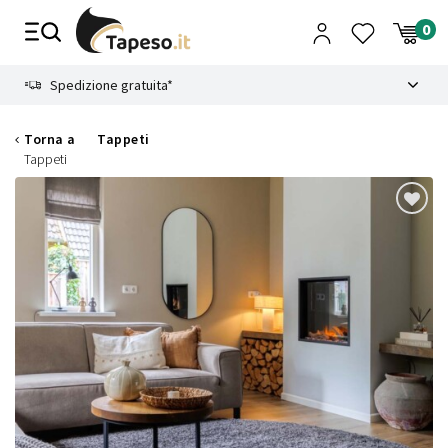
Vai
al
contenuto
8.4
Spedizione gratuita*
Torna a
Tappeti
Tappeti