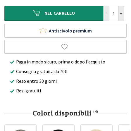
era:
è:
230,00€.
164,90€.
Tappeto roton
NEL
CARRELLO
Antiscivolo premium
Paga in modo sicuro, prima o dopo l'acquisto
Consegna gratuita da 70€
Reso entro 30 giorni
Resi gratuiti
Colori disponibili
(4)