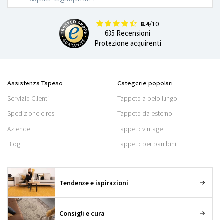
8.4
/10
635 Recensioni
Protezione acquirenti
Assistenza Tapeso
Categorie popolari
Servizio Clienti
Tappeto a pelo lungo
Spedizione e resi
Tappeto da esterno
Aziende
Tappeto vintage
Blog
Tappeto per bambini
Tendenze e ispirazioni
Consigli e cura