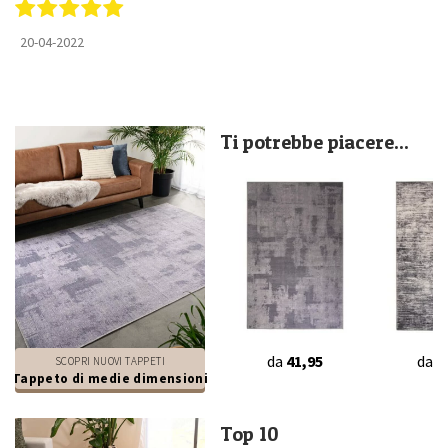
20-04-2022
Ti potrebbe piacere...
da
41,95
da
4
SCOPRI NUOVI TAPPETI
Tappeto di medie dimensioni
Top 10