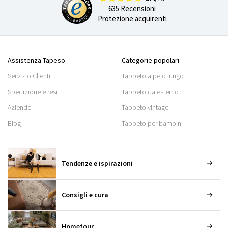
635 Recensioni
Protezione acquirenti
Assistenza Tapeso
Categorie popolari
Servizio Clienti
Tappeto a pelo lungo
Spedizione e resi
Tappeto da esterno
Aziende
Tappeto vintage
Blog
Tappeto per bambini
Tendenze e ispirazioni
Consigli e cura
Hometour