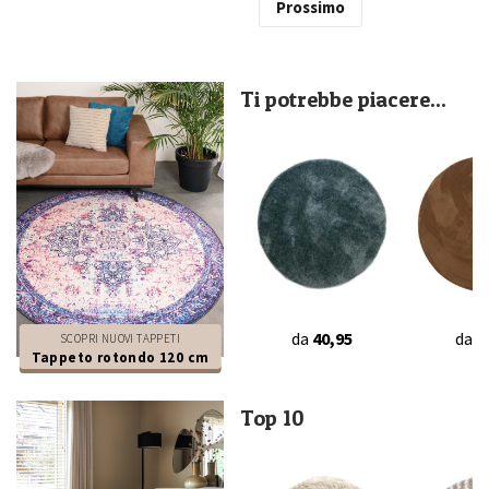
Prossimo
Ti potrebbe piacere...
da
40,95
da
3
SCOPRI NUOVI TAPPETI
Tappeto rotondo 120 cm
Top 10