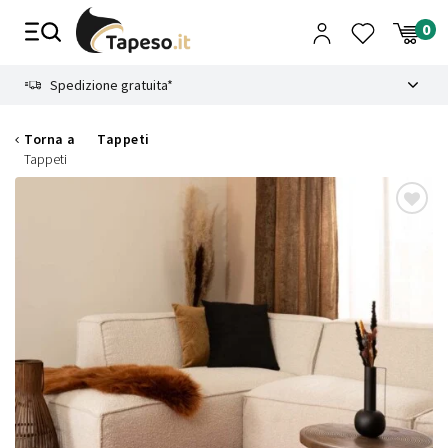
Vai
al
contenuto
8.4
Spedizione gratuita*
Torna a
Tappeti
Tappeti