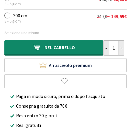
Il
Il
era:
è:
3 - 6 giorni
prezzo
prezzo
120,00€.
69,95€.
originale
attuale
300 cm
240,00
149,95
€
Il
Il
era:
è:
3 - 6 giorni
prezzo
prezzo
160,00€.
99,95€.
originale
attuale
Seleziona una misura
era:
è:
240,00€.
149,95€.
Tappeto roton
NEL
CARRELLO
Antiscivolo premium
Paga in modo sicuro, prima o dopo l'acquisto
Consegna gratuita da 70€
Reso entro 30 giorni
Resi gratuiti