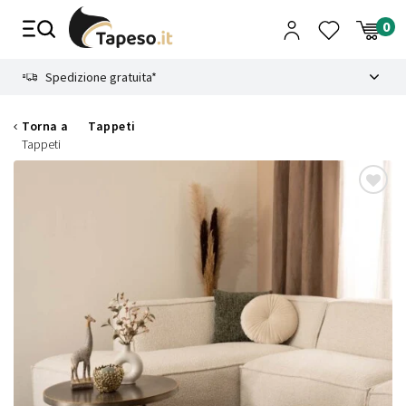
Vai
al
contenuto
8.4
Spedizione gratuita*
Torna a
Tappeti
Tappeti