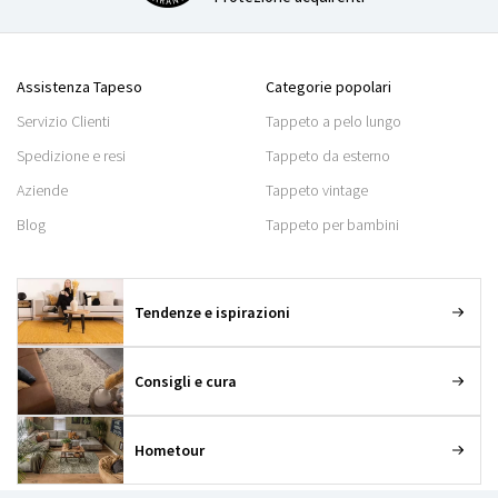
Assistenza Tapeso
Categorie popolari
Servizio Clienti
Tappeto a pelo lungo
Spedizione e resi
Tappeto da esterno
Aziende
Tappeto vintage
Blog
Tappeto per bambini
Tendenze e ispirazioni
Consigli e cura
Hometour