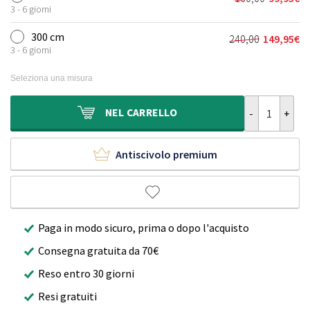
Il
Il
era:
è:
3 - 6 giorni
prezzo
prezzo
120,00€.
69,95€.
originale
attuale
300 cm
240,00
149,95
€
Il
Il
era:
è:
3 - 6 giorni
prezzo
prezzo
160,00€.
99,95€.
originale
attuale
Seleziona una misura
era:
è:
240,00€.
149,95€.
Tappeto roton
NEL
CARRELLO
Antiscivolo premium
Paga in modo sicuro, prima o dopo l'acquisto
Consegna gratuita da 70€
Reso entro 30 giorni
Resi gratuiti