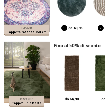
da
40,95
da
POPOLARI
Tappeto rotondo 250 cm
Fino al 50% di sconto
da
64,90
da
4
IN OFFERTA
Tappeti in offerta