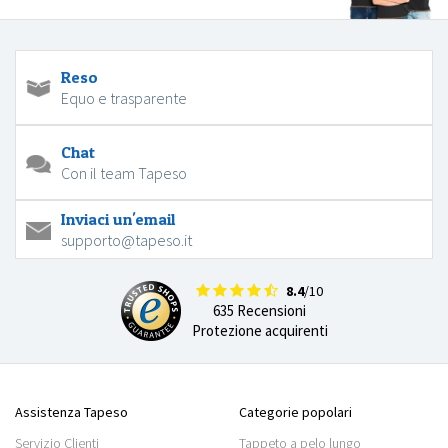
Reso
Equo e trasparente
Chat
Con il team Tapeso
Inviaci un'email
supporto@tapeso.it
8.4
/10
635 Recensioni
Protezione acquirenti
Assistenza Tapeso
Categorie popolari
Servizio Clienti
Tappeto a pelo lungo