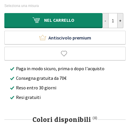
originale
attuale
Seleziona una misura
era:
è:
335,00€.
209,90€.
Tappeto a pel
NEL
CARRELLO
Antiscivolo premium
Paga in modo sicuro, prima o dopo l'acquisto
Consegna gratuita da 70€
Reso entro 30 giorni
Resi gratuiti
Colori disponibili
(8)