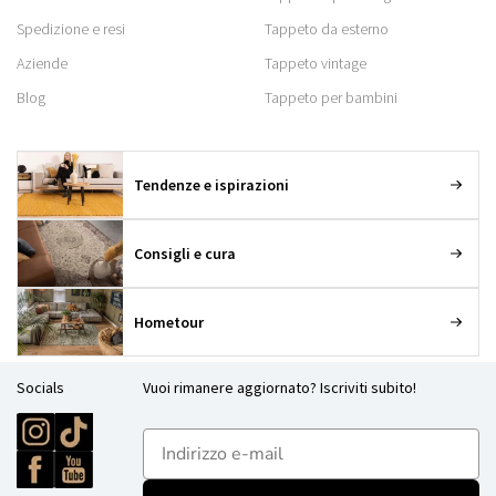
Spedizione e resi
Tappeto da esterno
Aziende
Tappeto vintage
Blog
Tappeto per bambini
Tendenze e ispirazioni
Consigli e cura
Hometour
Socials
Vuoi rimanere aggiornato? Iscriviti subito!
E-mailadres