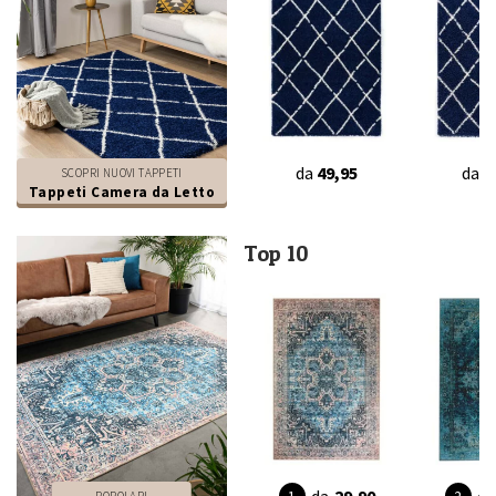
da
49,95
da
4
SCOPRI NUOVI TAPPETI
Tappeti Camera da Letto
Top 10
da
29,90
da
POPOLARI