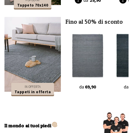
Tappeto 70x140
Fino al 50% di sconto
da
69,90
da
6
IN OFFERTA
Tappeti in offerta
Il mondo ai tuoi piedi