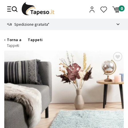
Vai
al
contenuto
8.4
Spedizione gratuita*
Torna a
Tappeti
Tappeti