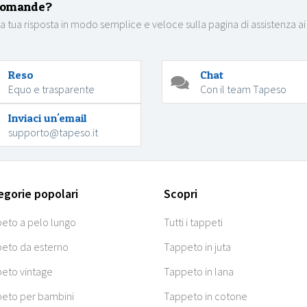
domande?
la tua risposta in modo semplice e veloce sulla pagina di assistenza ai
Reso
Chat
Equo e trasparente
Con il team Tapeso
Inviaci un'email
supporto@tapeso.it
egorie popolari
Scopri
eto a pelo lungo
Tutti i tappeti
eto da esterno
Tappeto in juta
eto vintage
Tappeto in lana
eto per bambini
Tappeto in cotone