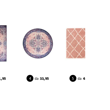
1,95
da
33,95
da
44,95