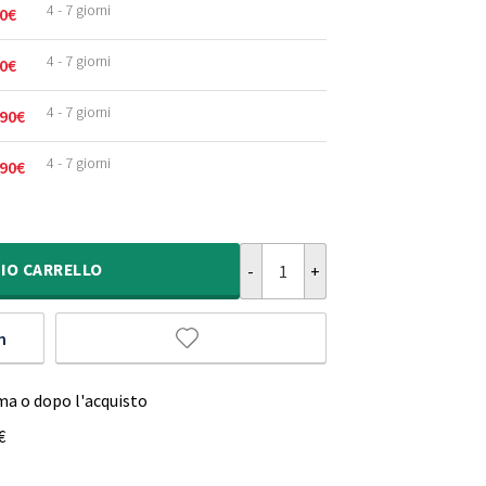
4 - 7 giorni
0
€
4 - 7 giorni
0
€
4 - 7 giorni
90
€
4 - 7 giorni
90
€
Tappeto Unicorno - Adventures Gr
IO
CARRELLO
m
ma o dopo l'acquisto
€