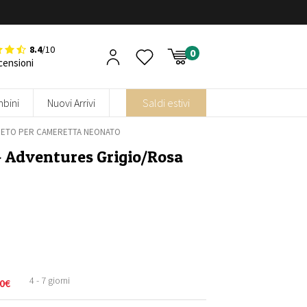
8.4
/10
censioni
bini
Nuovi Arrivi
Saldi estivi
PETO PER CAMERETTA NEONATO
 Adventures Grigio/Rosa
4 - 7 giorni
0
€