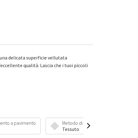
una delicata superficie vellutata
ccellente qualità. Lascia che i tuoi piccoli
ento a pavimento
Metodo di produzione
Lu
Tessuto
1