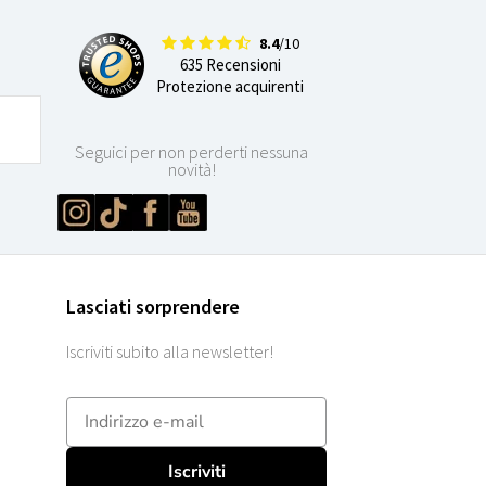
8.4
/10
635 Recensioni
Protezione acquirenti
Seguici per non perderti nessuna
novità!
Lasciati sorprendere
Iscriviti subito alla newsletter!
E-mailadres
Iscriviti