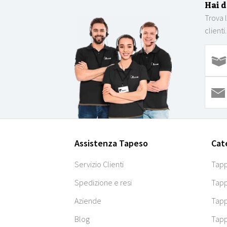
Hai 
Trova 
clienti.
Assistenza Tapeso
Cat
Servizio Clienti
Tapp
Spedizione e resi
Tapp
Aziende
Tapp
Blog
Tapp