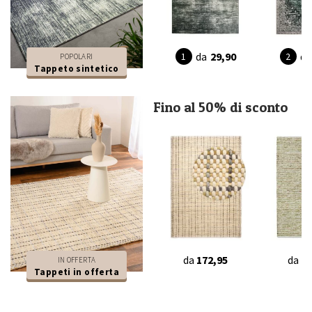
da
29,90
da
POPOLARI
Tappeto sintetico
Fino al 50% di sconto
da
172,95
da
16
IN OFFERTA
Tappeti in offerta