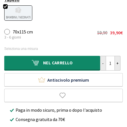
BAMBINI / NEONATI
70x115 cm
59,90
39,90
€
Il
Il
3 - 6 giorni
prezzo
prezzo
originale
attuale
Seleziona una misura
era:
è:
59,90€.
39,90€.
Tappeto soffic
NEL
CARRELLO
Antiscivolo premium
Paga in modo sicuro, prima o dopo l'acquisto
Consegna gratuita da 70€