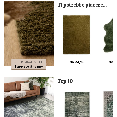
Ti potrebbe piacere...
da
24,95
da
2
SCOPRI NUOVI TAPPETI
Tappeto Shaggy
Top 10