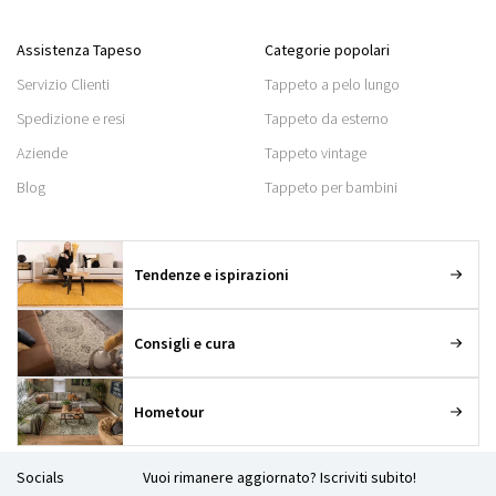
Assistenza Tapeso
Categorie popolari
Servizio Clienti
Tappeto a pelo lungo
Spedizione e resi
Tappeto da esterno
Aziende
Tappeto vintage
Blog
Tappeto per bambini
Tendenze e ispirazioni
Consigli e cura
Hometour
Socials
Vuoi rimanere aggiornato? Iscriviti subito!