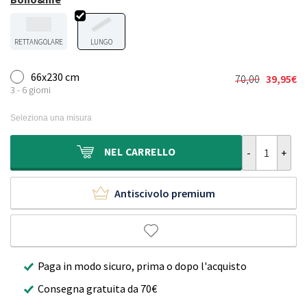
RETTANGOLARE
LUNGO
66x230 cm
70,00
39,95
€
Il
Il
3 - 6 giorni
prezzo
prezzo
originale
attuale
Seleziona una misura
era:
è:
70,00€.
39,95€.
Passatoia da e
NEL
CARRELLO
Antiscivolo premium
Paga in modo sicuro, prima o dopo l'acquisto
Consegna gratuita da 70€