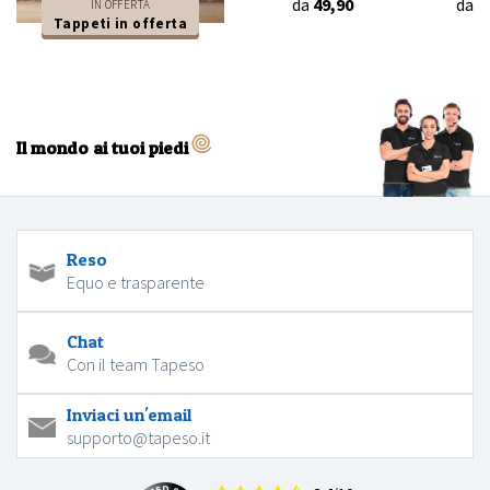
da
49,90
da
4
IN OFFERTA
Tappeti in offerta
Il mondo ai tuoi piedi
Reso
Equo e trasparente
Chat
Con il team Tapeso
Inviaci un'email
supporto@tapeso.it