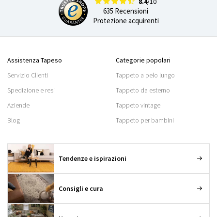
8.4
/10
635 Recensioni
Protezione acquirenti
Assistenza Tapeso
Categorie popolari
Servizio Clienti
Tappeto a pelo lungo
Spedizione e resi
Tappeto da esterno
Aziende
Tappeto vintage
Blog
Tappeto per bambini
Tendenze e ispirazioni
Consigli e cura