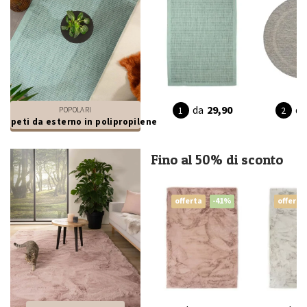
da
29,90
da
POPOLARI
appeti da esterno in polipropilene
Fino al 50% di sconto
offerta
-41%
offerta