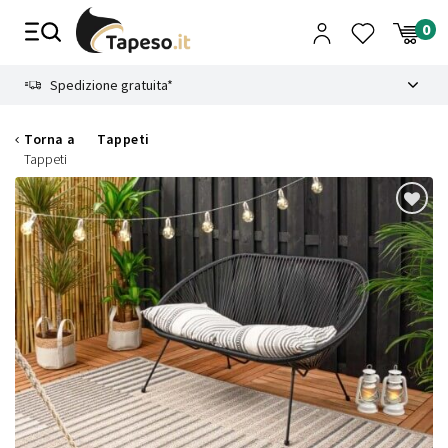
Vai
al
contenuto
8.4
Spedizione gratuita*
Torna a
Tappeti
Tappeti