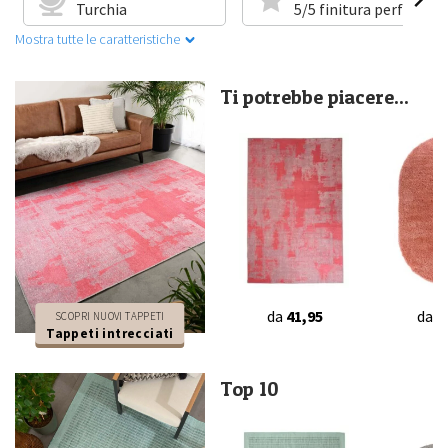
Turchia
5/5 finitura perfetta
Mostra tutte le caratteristiche
Ti potrebbe piacere...
da
41,95
da
4
SCOPRI NUOVI TAPPETI
Tappeti intrecciati
Top 10