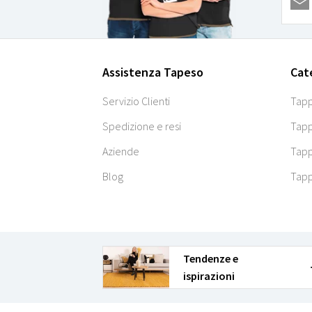
Assistenza Tapeso
Cat
Servizio Clienti
Tapp
Spedizione e resi
Tapp
Aziende
Tapp
Blog
Tapp
Tendenze e
ispirazioni