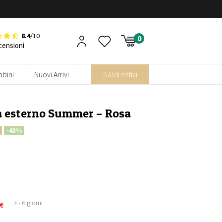
8.4
/10
censioni
bini
Nuovi Arrivi
Saldi estivi
a esterno Summer – Rosa
-43%
3 - 6 giorni
€