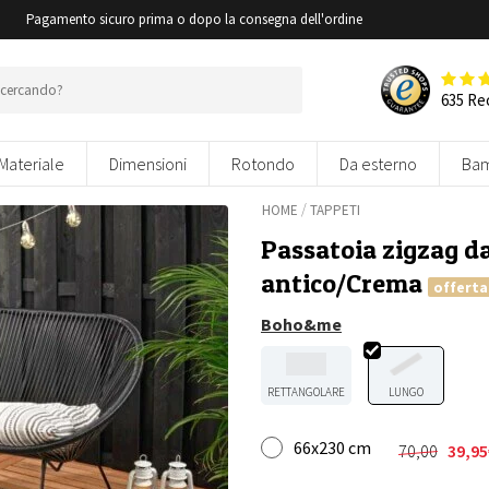
i
Pagamento sicuro prima o dopo la consegna dell'ordine
635 Re
Materiale
Dimensioni
Rotondo
Da esterno
Bam
/
HOME
TAPPETI
Passatoia zigzag d
antico/Crema
offerta
Boho&me
RETTANGOLARE
LUNGO
66x230 cm
70,00
39,95
Il
Il
prezzo
prezzo