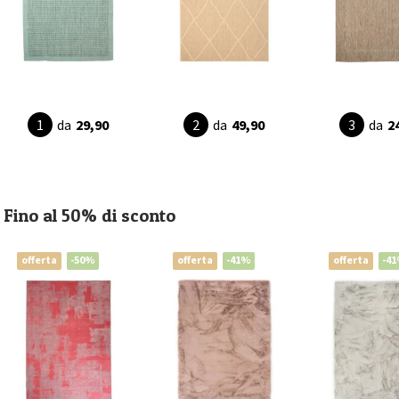
da
29,90
da
49,90
da
2
Fino al 50% di sconto
offerta
-50%
offerta
-41%
offerta
-4