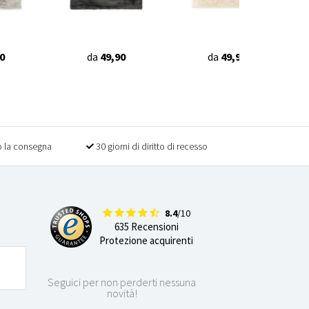
0
da
49,90
da
49,90
 la consegna
30 giorni di diritto di recesso
8.4
/10
635 Recensioni
Protezione acquirenti
Seguici per non perderti nessuna
novità!