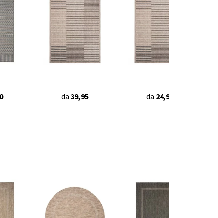
0
da
39,95
da
24,95