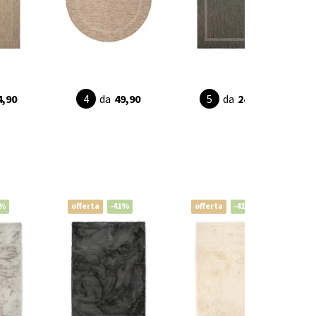
4,90
da
49,90
da
24,90
1%
offerta
-41%
offerta
-41%