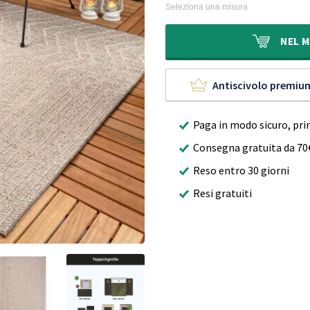
originale
attuale
Seleziona una misura
era:
è:
70,00€.
39,95€.
NEL
M
Antiscivolo premiu
Paga in modo sicuro, pri
Consegna gratuita da 70
Reso entro 30 giorni
Resi gratuiti