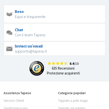
Reso
Equo e trasparente
Chat
Con il team Tapeso
Inviaci un'email
supporto@tapeso.it
8.4
/10
635 Recensioni
Protezione acquirenti
Assistenza Tapeso
Categorie popolari
Servizio Clienti
Tappeto a pelo lungo
Spedizione e resi
Tappeto da esterno