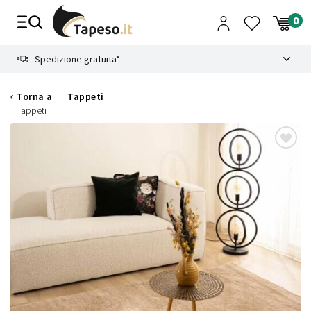
Vai
al
contenuto
8.4
Spedizione gratuita*
Torna a
Tappeti
Tappeti