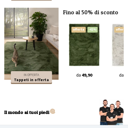
Fino al 50% di sconto
offerta
-41%
offerta
da
49,90
da
4
IN OFFERTA
Tappeti in offerta
Il mondo ai tuoi piedi