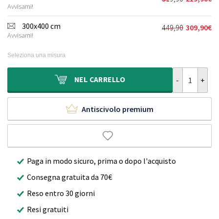
Il
Il
era:
è:
Avvisami!
prezzo
prezzo
249,90€.
169,90€.
originale
attuale
300x400 cm
449,90
309,90
€
Il
Il
era:
è:
Avvisami!
prezzo
prezzo
319,90€.
219,90€.
originale
attuale
Seleziona una misura
era:
è:
449,90€.
309,90€.
Tappeto in vel
NEL
CARRELLO
Antiscivolo premium
Paga in modo sicuro, prima o dopo l'acquisto
Consegna gratuita da 70€
Reso entro 30 giorni
Resi gratuiti