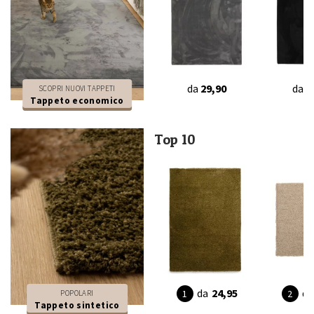
da
29,90
da
2
SCOPRI NUOVI TAPPETI
Tappeto economico
Top 10
da
24,95
da
POPOLARI
Tappeto sintetico