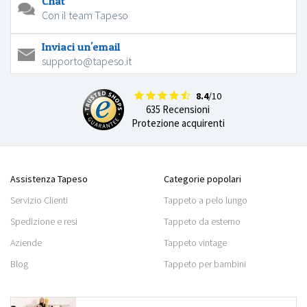
Chat
Con il team Tapeso
Inviaci un'email
supporto@tapeso.it
8.4
/10
635 Recensioni
Protezione acquirenti
Assistenza Tapeso
Categorie popolari
Servizio Clienti
Tappeto a pelo lungo
Spedizione e resi
Tappeto da esterno
Aziende
Tappeto vintage
Blog
Tappeto per bambini