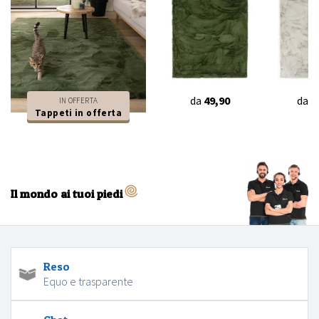
da
49,90
da
4
IN OFFERTA
Tappeti in offerta
Il mondo ai tuoi piedi
Reso
Equo e trasparente