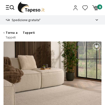
Vai
al
contenuto
8.4
Spedizione gratuita*
Torna a
Tappeti
Tappeti