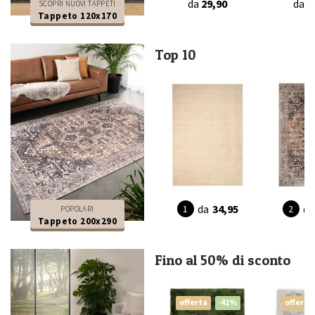
da
29,90
da
2
SCOPRI NUOVI TAPPETI
Tappeto 120x170
Top 10
da
34,95
da
POPOLARI
Tappeto 200x290
Fino al 50% di sconto
offerta
-41%
offerta