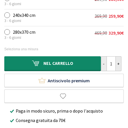
Il
Il
era:
è:
3 - 6 giorni
prezzo
prezzo
189,90€.
129,90€.
originale
attuale
240x340 cm
369,90
259,90
€
Il
Il
era:
è:
3 - 6 giorni
prezzo
prezzo
269,90€.
189,90€.
originale
attuale
280x370 cm
469,90
329,90
€
Il
Il
era:
è:
3 - 6 giorni
prezzo
prezzo
369,90€.
259,90€.
originale
attuale
Seleziona una misura
era:
è:
469,90€.
329,90€.
Tappeto pelo 
NEL
CARRELLO
Antiscivolo premium
Paga in modo sicuro, prima o dopo l'acquisto
Consegna gratuita da 70€