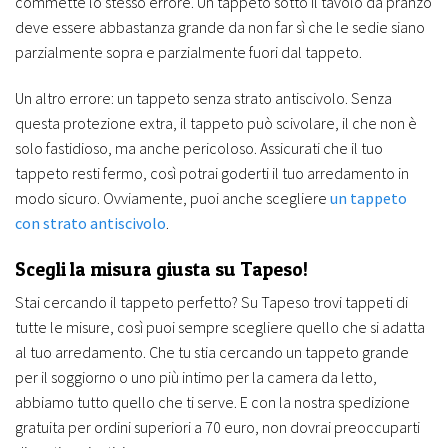
commette lo stesso errore. Un tappeto sotto il tavolo da pranzo
deve essere abbastanza grande da non far sì che le sedie siano
parzialmente sopra e parzialmente fuori dal tappeto.
Un altro errore: un tappeto senza strato antiscivolo. Senza
questa protezione extra, il tappeto può scivolare, il che non è
solo fastidioso, ma anche pericoloso. Assicurati che il tuo
tappeto resti fermo, così potrai goderti il tuo arredamento in
modo sicuro. Ovviamente, puoi anche scegliere
un tappeto
con strato antiscivolo
.
Scegli la misura giusta su Tapeso!
Stai cercando il tappeto perfetto? Su Tapeso trovi tappeti di
tutte le misure, così puoi sempre scegliere quello che si adatta
al tuo arredamento. Che tu stia cercando un tappeto grande
per il soggiorno o uno più intimo per la camera da letto,
abbiamo tutto quello che ti serve. E con la nostra spedizione
gratuita per ordini superiori a 70 euro, non dovrai preoccuparti