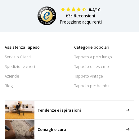
8.4
/10
635 Recensioni
Protezione acquirenti
Assistenza Tapeso
Categorie popolari
Servizio Clienti
Tappeto a pelo lungo
Spedizione e resi
Tappeto da esterno
Aziende
Tappeto vintage
Blog
Tappeto per bambini
Tendenze e ispirazioni
Consigli e cura