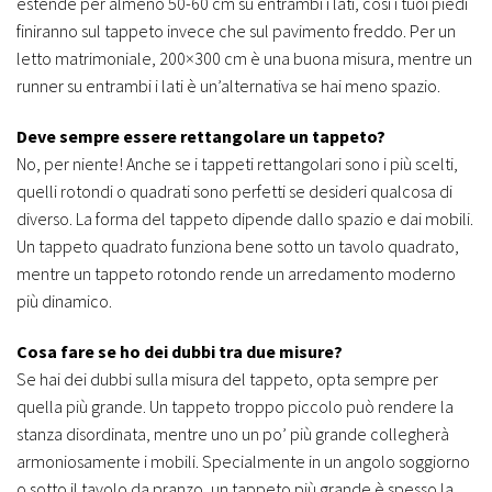
estende per almeno 50-60 cm su entrambi i lati, così i tuoi piedi
finiranno sul tappeto invece che sul pavimento freddo. Per un
letto matrimoniale, 200×300 cm è una buona misura, mentre un
runner su entrambi i lati è un’alternativa se hai meno spazio.
Deve sempre essere rettangolare un tappeto?
No, per niente! Anche se i tappeti rettangolari sono i più scelti,
quelli rotondi o quadrati sono perfetti se desideri qualcosa di
diverso. La forma del tappeto dipende dallo spazio e dai mobili.
Un tappeto quadrato funziona bene sotto un tavolo quadrato,
mentre un tappeto rotondo rende un arredamento moderno
più dinamico.
Cosa fare se ho dei dubbi tra due misure?
Se hai dei dubbi sulla misura del tappeto, opta sempre per
quella più grande. Un tappeto troppo piccolo può rendere la
stanza disordinata, mentre uno un po’ più grande collegherà
armoniosamente i mobili. Specialmente in un angolo soggiorno
o sotto il tavolo da pranzo, un tappeto più grande è spesso la