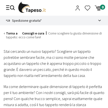
Vai
al
contenuto
8.4
Spedizione gratuita*
Torna a
Consigli e cura
Come scegliere la giusta dimensione di
tappeto: ecco come fare!
Stai cercando un nuovo tappeto? Scegliere un tappeto
potrebbe sembrare facile, ma ci sono molte persone che
acquistano un tappeto che è appena troppo piccolo o troppo
grande. È davvero un peccato, perché in questo modo il
tappeto non risalta nell’arredamento della tua casa.
Ma come determinare quale dimensione di tappeto è perfetta
per il tuo ambiente? Con i nostri consigli, sarà più facile di quanto
pensi! Con qualche trucco semplice, saprai esattamente quale
misura si adatta, così il tuo tappeto renderà la stanza