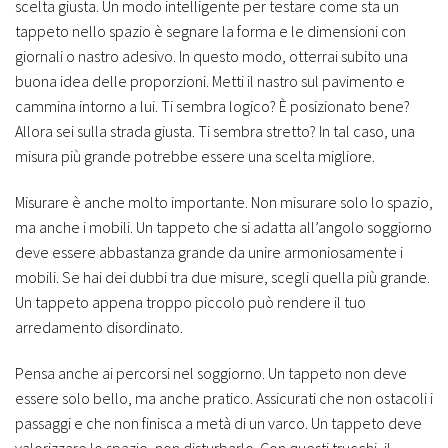
scelta giusta. Un modo intelligente per testare come sta un
tappeto nello spazio è segnare la forma e le dimensioni con
giornali o nastro adesivo. In questo modo, otterrai subito una
buona idea delle proporzioni. Metti il nastro sul pavimento e
cammina intorno a lui. Ti sembra logico? È posizionato bene?
Allora sei sulla strada giusta. Ti sembra stretto? In tal caso, una
misura più grande potrebbe essere una scelta migliore.
Misurare è anche molto importante. Non misurare solo lo spazio,
ma anche i mobili. Un tappeto che si adatta all’angolo soggiorno
deve essere abbastanza grande da unire armoniosamente i
mobili. Se hai dei dubbi tra due misure, scegli quella più grande.
Un tappeto appena troppo piccolo può rendere il tuo
arredamento disordinato.
Pensa anche ai percorsi nel soggiorno. Un tappeto non deve
essere solo bello, ma anche pratico. Assicurati che non ostacoli i
passaggi e che non finisca a metà di un varco. Un tappeto deve
valorizzare lo spazio, non disturbarlo. Con questi trucchi, il