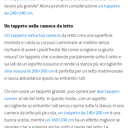
tavolo più grande? Allora prendi in considerazione
un tappeto
da 240×340 cm
.
Un tappeto nella camera da letto
Un tappeto nella tua camera
da letto crea una superficie
morbida e calda su cui puoi camminare al mattino senza
rischiare di avere i piedi freddi. Ma come scegliere la giusta
misura? Un tappeto che si estende parzialmente sotto il letto e
sui lati dà un aspetto lussuoso e rende la stanza più accogliente.
Una misura di 200×300 cm
è perfetta per un letto matrimoniale
e lascia abbastanza spazio su entrambi i lati.
Chi non vuole un tappeto grande, può optare per
due tappeti
runner
ai lati del letto. In questo modo, crei un aspetto
accogliente su entrambi i lati senza coprire tutta la stanza. In una
camera da letto più piccola,
un tappeto da 140×200 cm
è una
buona scelta, mentre
un 160×230 cm
ha un effetto migliore se
desideri che si estenda anche sotto il piede del letto. Le