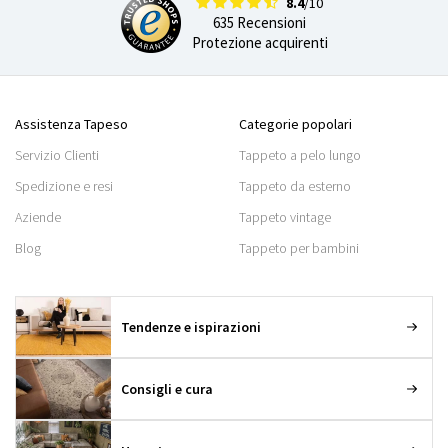
8.4
/10
635 Recensioni
Protezione acquirenti
Assistenza Tapeso
Categorie popolari
Servizio Clienti
Tappeto a pelo lungo
Spedizione e resi
Tappeto da esterno
Aziende
Tappeto vintage
Blog
Tappeto per bambini
Tendenze e ispirazioni
Consigli e cura