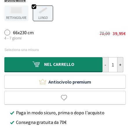
RETTANGOLARE
LUNGO
66x230 cm
70,00
39,95
€
Il
Il
4 - 7 giorni
prezzo
prezzo
originale
attuale
Seleziona una misura
era:
è:
70,00€.
39,95€.
Passatoia da e
NEL
CARRELLO
Antiscivolo premium
Paga in modo sicuro, prima o dopo l'acquisto
Consegna gratuita da 70€