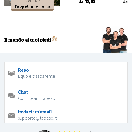
da
45,95
da
4
IN OFFERTA
Tappeti in offerta
Il mondo ai tuoi piedi
Reso
Equo e trasparente
Chat
Con il team Tapeso
Inviaci un'email
supporto@tapeso.it