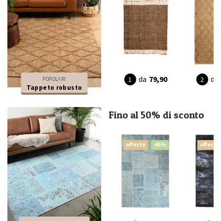
da
79,90
da
POPOLARI
Tappeto robusto
Fino al 50% di sconto
offerta
-45%
offerta