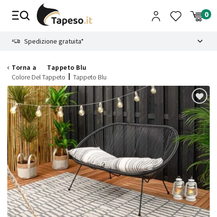
Vai
al
contenuto
8.4
Spedizione gratuita*
Torna a
Tappeto Blu
Colore Del Tappeto
Tappeto Blu