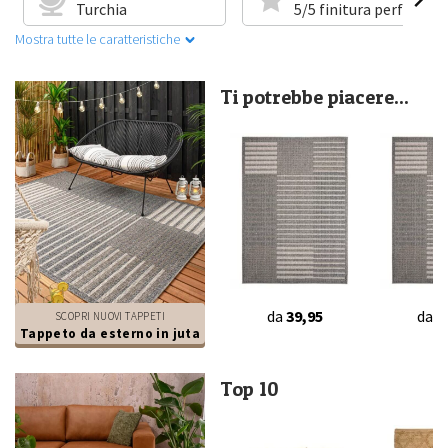
Turchia
5/5 finitura perfetta
Mostra tutte le caratteristiche
Ti potrebbe piacere...
da
39,95
da
2
SCOPRI NUOVI TAPPETI
Tappeto da esterno in juta
Top 10