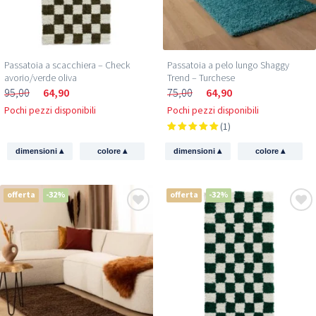
Passatoia a scacchiera – Check
Passatoia a pelo lungo Shaggy
avorio/verde oliva
Trend – Turchese
95,00
64,90
75,00
64,90
Pochi pezzi disponibili
Pochi pezzi disponibili
(1)
▴
▴
▴
▴
dimensioni
colore
dimensioni
colore
offerta
-32%
offerta
-32%