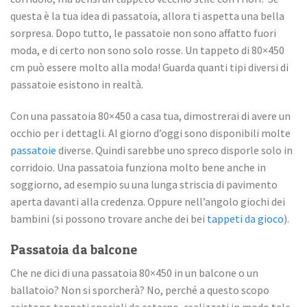
questa è la tua idea di passatoia, allora ti aspetta una bella
sorpresa. Dopo tutto, le passatoie non sono affatto fuori
moda, e di certo non sono solo rosse. Un tappeto di 80×450
cm può essere molto alla moda! Guarda quanti tipi diversi di
passatoie esistono in realtà.
Con una passatoia 80×450 a casa tua, dimostrerai di avere un
occhio per i dettagli. Al giorno d’oggi sono disponibili molte
passatoie
diverse. Quindi sarebbe uno spreco disporle solo in
corridoio. Una passatoia funziona molto bene anche in
soggiorno, ad esempio su una lunga striscia di pavimento
aperta davanti alla credenza. Oppure nell’angolo giochi dei
bambini (si possono trovare anche dei bei
tappeti da gioco
).
Passatoia da balcone
Che ne dici di una passatoia 80×450 in un balcone o un
ballatoio? Non si sporcherà? No, perché a questo scopo
esistono tappeti speciali da esterno, realizzati in modo tale