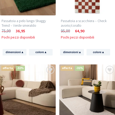
Passatoia a pelo lungo Shaggy
Passatoia a scacchiera – Check
Trend – Verde smeraldo
avorio/corallo
75,00
36,95
95,00
64,90
Pochi pezzi disponibili
Pochi pezzi disponibili
▴
▴
▴
▴
dimensioni
colore
dimensioni
colore
offerta
-32%
offerta
-31%