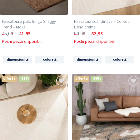
Passatoia a pelo lungo Shaggy
Passatoia scandinava – Contour
Trend – Moka
Bend crema
75,00
41,95
90,00
82,95
Pochi pezzi disponibili
Pochi pezzi disponibili
▴
▴
▴
▴
dimensioni
colore
dimensioni
colore
offerta
-31%
offerta
-30%