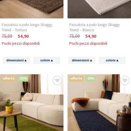
Passatoia a pelo lungo Shaggy
Passatoia a pelo lungo Shaggy
Trend – Tortora
Trend – Bianco
75,00
54,90
75,00
54,90
Pochi pezzi disponibili
Pochi pezzi disponibili
▴
▴
▴
▴
dimensioni
colore
dimensioni
colore
offerta
-32%
offerta
-33%