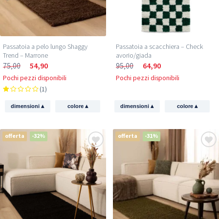
Passatoia a pelo lungo Shaggy
Passatoia a scacchiera – Check
Trend – Marrone
avorio/giada
75,00
54,90
95,00
64,90
Pochi pezzi disponibili
Pochi pezzi disponibili
(1)
▴
▴
▴
▴
dimensioni
colore
dimensioni
colore
offerta
-32%
offerta
-31%