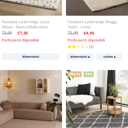
Passatoia a pelo lungo a pois
Passatoia a pelo lungo Shaggy
Artisan – Bianco/Multicolore
Trend – Avorio
70,00
57,95
75,00
64,90
Pochi pezzi disponibili
Pochi pezzi disponibili
(1)
▴
▴
dimensioni
dimensioni
colore
offerta
-32%