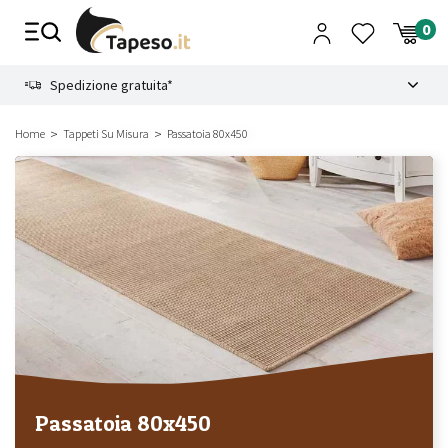
Vai
al
contenuto
8.4
Spedizione gratuita*
Home
Tappeti Su Misura
Passatoia 80x450
Passatoia 80x450