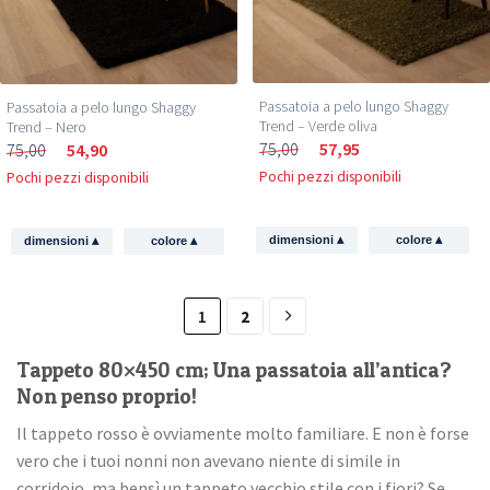
Passatoia a pelo lungo Shaggy
Passatoia a pelo lungo Shaggy
Trend – Verde oliva
Trend – Nero
75,00
57,95
75,00
54,90
Pochi pezzi disponibili
Pochi pezzi disponibili
▴
▴
▴
▴
dimensioni
colore
dimensioni
colore
1
2
Tappeto 80×450 cm; Una passatoia all’antica?
Non penso proprio!
Il tappeto rosso è ovviamente molto familiare. E non è forse
vero che i tuoi nonni non avevano niente di simile in
corridoio, ma bensì un tappeto vecchio stile con i fiori? Se