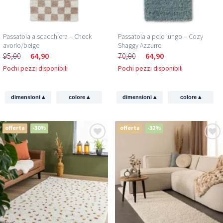
Passatoia a scacchiera – Check
Passatoia a pelo lungo – Cozy
avorio/beige
Shaggy Azzurro
95,00
64,90
70,00
64,90
Pochi pezzi disponibili
Pochi pezzi disponibili
▴
▴
▴
▴
dimensioni
colore
dimensioni
colore
offerta
-30%
offerta
-32%