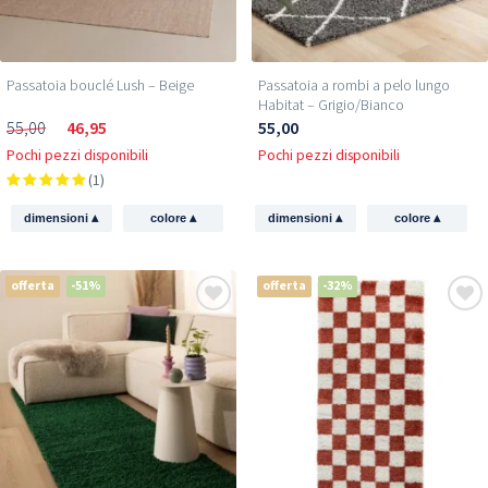
Passatoia bouclé Lush – Beige
Passatoia a rombi a pelo lungo
Habitat – Grigio/Bianco
55,00
46,95
55,00
Pochi pezzi disponibili
Pochi pezzi disponibili
(1)
▴
▴
▴
▴
dimensioni
colore
dimensioni
colore
offerta
-51%
offerta
-32%