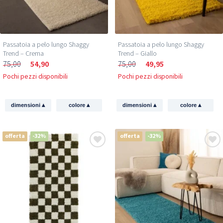
Passatoia a pelo lungo Shaggy
Passatoia a pelo lungo Shaggy
Trend – Crema
Trend – Giallo
75,00
54,90
75,00
49,95
Pochi pezzi disponibili
Pochi pezzi disponibili
▴
▴
▴
▴
dimensioni
colore
dimensioni
colore
offerta
-32%
offerta
-32%