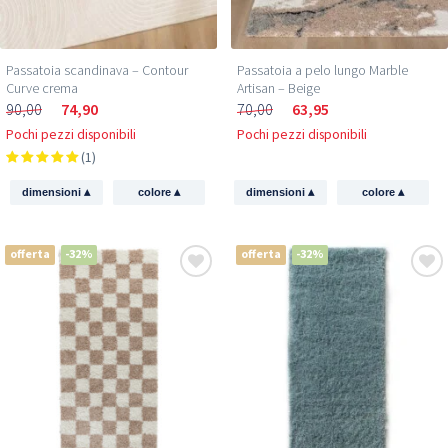
Passatoia scandinava – Contour
Passatoia a pelo lungo Marble
Curve crema
Artisan – Beige
90,00
74,90
70,00
63,95
Pochi pezzi disponibili
Pochi pezzi disponibili
(1)
▴
▴
▴
▴
dimensioni
colore
dimensioni
colore
offerta
-32%
offerta
-32%