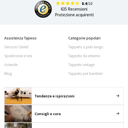
8.4
/10
635 Recensioni
Protezione acquirenti
Assistenza Tapeso
Categorie popolari
Servizio Clienti
Tappeto a pelo lungo
Spedizione e resi
Tappeto da esterno
Aziende
Tappeto vintage
Blog
Tappeto per bambini
Tendenze e ispirazioni
Consigli e cura