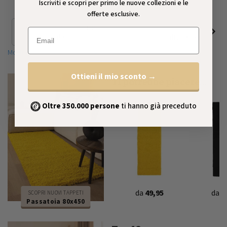
Iscriviti e scopri per primo le nuove collezioni e le
offerte esclusive.
Paese di produzione
Finitura
Email
Turchia
5/5 finitura perfetta
Mostra tutte le caratteristiche
Ottieni il mio sconto →
Ti potrebbe piacere...
Oltre 350.000 persone
ti hanno già preceduto
da
49,95
da
5
SCOPRI NUOVI TAPPETI
Passatoia 80x450