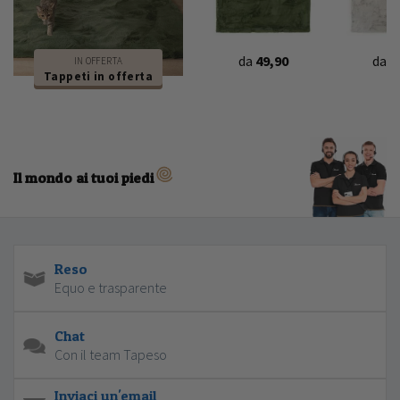
da
49,90
da
4
IN OFFERTA
Tappeti in offerta
Il mondo ai tuoi piedi
Reso
Equo e trasparente
Chat
Con il team Tapeso
Inviaci un'email