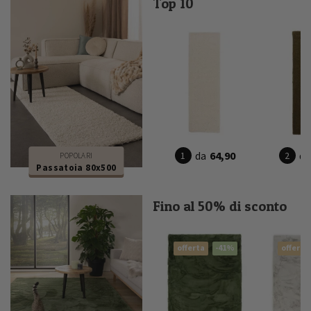
Top 10
da
64,90
da
POPOLARI
Passatoia 80x500
Fino al 50% di sconto
offerta
-41%
offerta