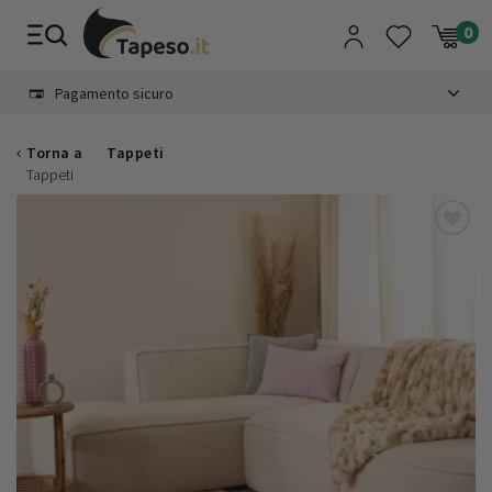
Vai
al
contenuto
8.4
Pagamento sicuro
Torna a
Tappeti
Tappeti