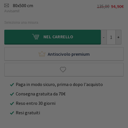
originale
attuale
80x500 cm
135,00
94,90
€
Il
Il
era:
è:
Avvisami!
prezzo
prezzo
130,00€.
89,90€.
originale
attuale
Seleziona una misura
era:
è:
135,00€.
94,90€.
Passatoia a p
NEL
CARRELLO
Antiscivolo premium
Paga in modo sicuro, prima o dopo l'acquisto
Consegna gratuita da 70€
Reso entro 30 giorni
Resi gratuiti