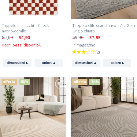
Tappeto a scacchi – Check
Tappeto stile scandinavo – Arc Gem
avorio/corallo
Grigio chiaro
80,00
54,90
69,90
37,95
Pochi pezzi disponibili
In magazzino
(2)
▴
▴
▴
▴
dimensioni
colore
dimensioni
colore
offerta
-53%
offerta
-34%