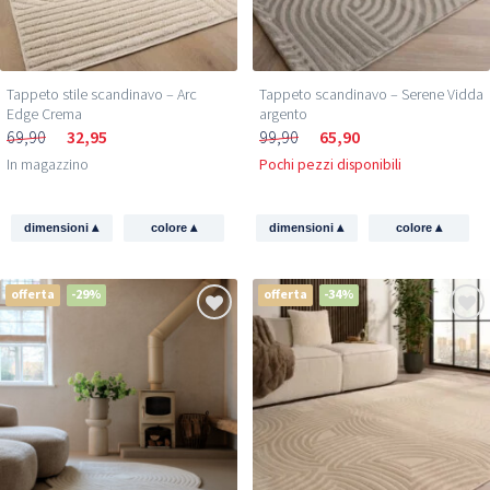
Tappeto stile scandinavo – Arc
Tappeto scandinavo – Serene Vidda
Edge Crema
argento
69,90
32,95
99,90
65,90
In magazzino
Pochi pezzi disponibili
▴
▴
▴
▴
dimensioni
colore
dimensioni
colore
offerta
-29%
offerta
-34%