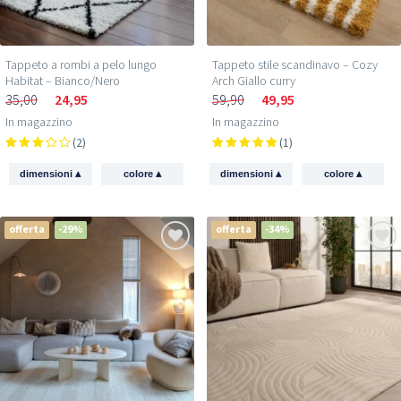
Tappeto a rombi a pelo lungo
Tappeto stile scandinavo – Cozy
Habitat – Bianco/Nero
Arch Giallo curry
35,00
24,95
59,90
49,95
In magazzino
In magazzino
(2)
(1)
▴
▴
▴
▴
dimensioni
colore
dimensioni
colore
offerta
-29%
offerta
-34%