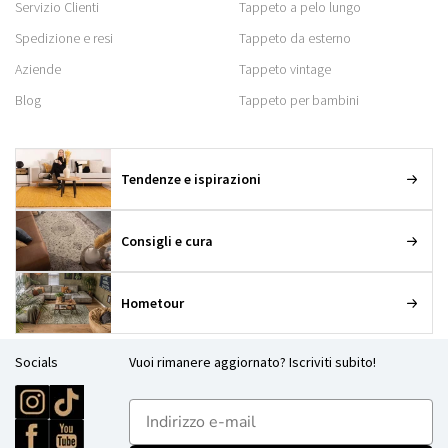
Servizio Clienti
Tappeto a pelo lungo
Spedizione e resi
Tappeto da esterno
Aziende
Tappeto vintage
Blog
Tappeto per bambini
Tendenze e ispirazioni
Consigli e cura
Hometour
Socials
Vuoi rimanere aggiornato? Iscriviti subito!
E-mailadres