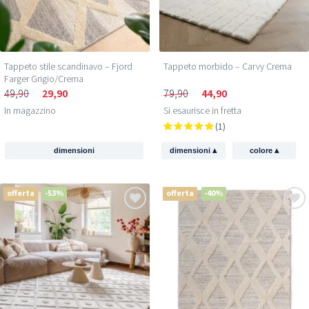
Tappeto stile scandinavo – Fjord
Tappeto morbido – Carvy Crema
Farger Grigio/Crema
49,90
29,90
79,90
44,90
In magazzino
Si esaurisce in fretta
(1)
▴
▴
dimensioni
dimensioni
colore
offerta
-53%
offerta
-40%