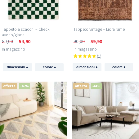
Tappeto a scacchi – Check
Tappeto vintage – Liora rame
avorio/giada
80,00
54,90
90,00
59,90
In magazzino
In magazzino
(1)
▴
▴
▴
▴
dimensioni
colore
dimensioni
colore
offerta
-40%
offerta
-44%