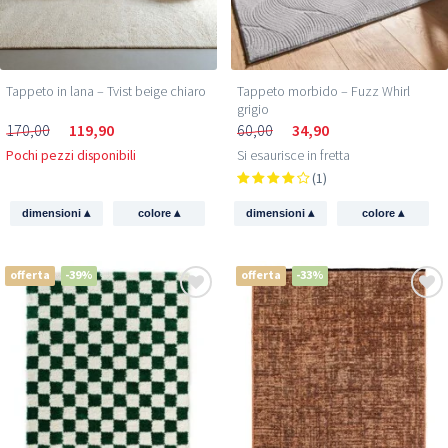
Tappeto in lana – Tvist beige chiaro
Tappeto morbido – Fuzz Whirl
grigio
170,00
119,90
60,00
34,90
Pochi pezzi disponibili
Si esaurisce in fretta
(1)
▴
▴
▴
▴
dimensioni
colore
dimensioni
colore
offerta
-39%
offerta
-33%