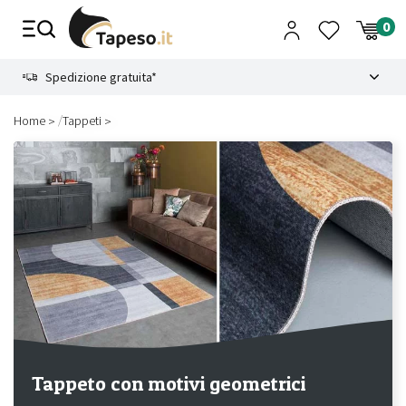
Vai
al
contenuto
8.4
Spedizione gratuita*
/
Home
Tappeti
Tappeto con motivi geometrici