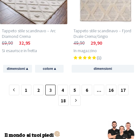
Tappeto stile scandinavo – Arc
Tappeto stile scandinavo – Fjord
Diamond Crema
Dvale Crema/Grigio
69,90
32,95
49,90
29,90
Si esaurisce in fretta
In magazzino
(1)
▴
▴
dimensioni
colore
dimensioni
1
2
3
4
5
6
…
16
17
18
Il mondo ai tuoi piedi