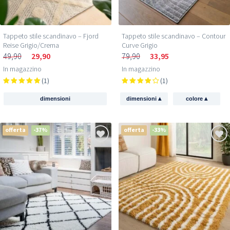
Tappeto stile scandinavo – Fjord
Tappeto stile scandinavo – Contour
Reise Grigio/Crema
Curve Grigio
49,90
29,90
79,90
33,95
In magazzino
In magazzino
(1)
(1)
▴
▴
dimensioni
dimensioni
colore
offerta
-37%
offerta
-33%