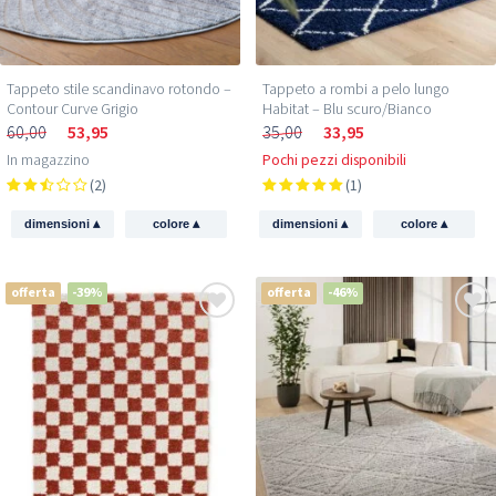
Tappeto stile scandinavo rotondo –
Tappeto a rombi a pelo lungo
Contour Curve Grigio
Habitat – Blu scuro/Bianco
60,00
53,95
35,00
33,95
In magazzino
Pochi pezzi disponibili
(2)
(1)
▴
▴
▴
▴
dimensioni
colore
dimensioni
colore
offerta
-39%
offerta
-46%