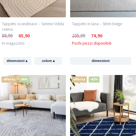
Tappeto scandinavo – Serene Vidda
Tappeto in lana – Strim beige
crema
99,90
65,90
105,00
74,90
In magazzino
Pochi pezzi disponibili
▴
▴
dimensioni
colore
dimensioni
offerta
-36%
offerta
-42%