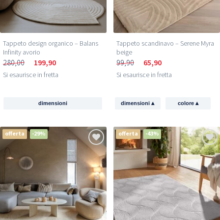
Tappeto design organico – Balans
Tappeto scandinavo – Serene Myra
Infinity avorio
beige
280,00
199,90
99,90
65,90
Si esaurisce in fretta
Si esaurisce in fretta
▴
▴
dimensioni
dimensioni
colore
offerta
-29%
offerta
-43%