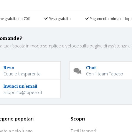
ne gratuita da 70€
Reso gratuito
Pagamento prima o dopo
domande?
la tua risposta in modo semplice e veloce sulla pagina di assistenza ai
Reso
Chat
Equo e trasparente
Con il team Tapeso
Inviaci un'email
supporto@tapeso.it
egorie popolari
Scopri
eto a pelo lungo
Tutti i tappeti