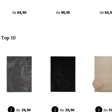
da
64,90
da
49,95
da
63,9
Top 10
da
29,90
da
29,90
da
5