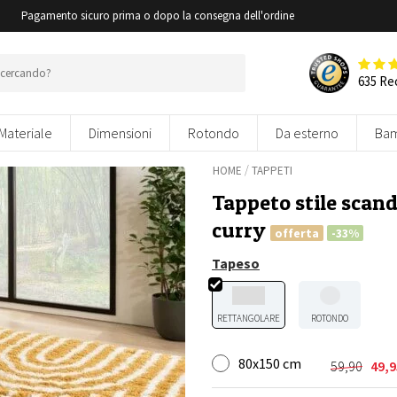
i
Pagamento sicuro prima o dopo la consegna dell'ordine
635 Re
Materiale
Dimensioni
Rotondo
Da esterno
Bam
/
HOME
TAPPETI
Tappeto stile scand
curry
offerta
-33%
Tapeso
RETTANGOLARE
ROTONDO
80x150 cm
59,90
49,9
Il
Il
prezzo
prezzo