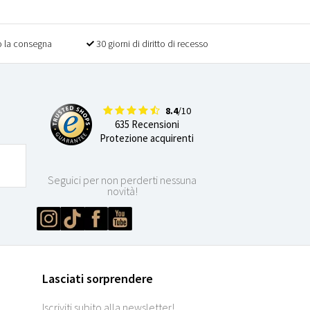
 la consegna
30 giorni di diritto di recesso
8.4
/10
635 Recensioni
Protezione acquirenti
Seguici per non perderti nessuna
novità!
Lasciati sorprendere
Iscriviti subito alla newsletter!