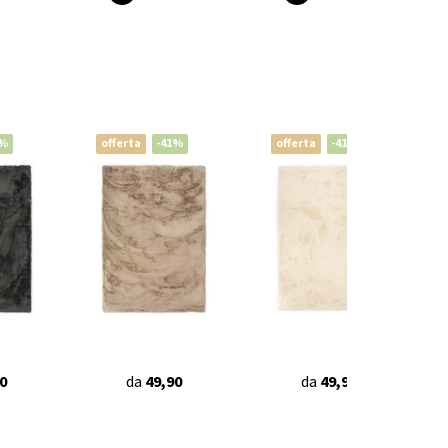
1%
offerta
-41%
offerta
-41%
0
da
49,90
da
49,90