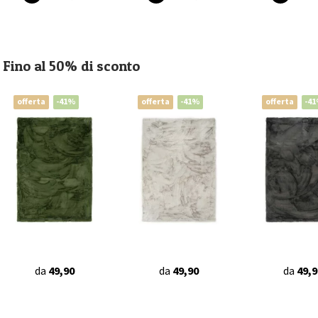
Fino al 50% di sconto
offerta
-41%
offerta
-41%
offerta
-4
da
49,90
da
49,90
da
49,9