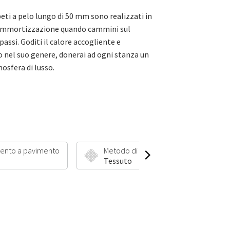
peti a pelo lungo di 50 mm sono realizzati in
e ammortizzazione quando cammini sul
assi. Goditi il calore accogliente e
 nel suo genere, donerai ad ogni stanza un
mosfera di lusso.
ento a pavimento
Metodo di produzione
Lu
Tessuto
5