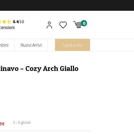
8.4
/10
censioni
bini
Nuovi Arrivi
Saldi estivi
inavo – Cozy Arch Giallo
3 - 6 giorni
5
€