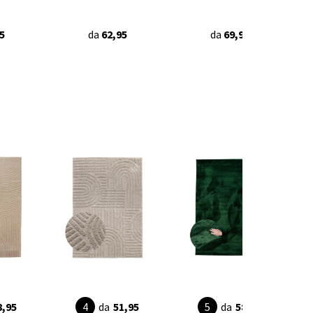
5
da
62,95
da
69,90
8,95
da
51,95
da
58,95