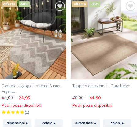
offerta
-50%
offerta
-36%
Tappeto zigzag da esterno Sunny –
Tappeto da esterno – Elara beige
Argento
50,00
24,95
70,00
44,90
Pochi pezzi disponibili
Pochi pezzi disponibili
(1)
▴
▴
▴
▴
dimensioni
colore
dimensioni
colore