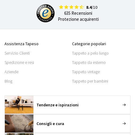
8.4
/10
635 Recensioni
Protezione acquirenti
Assistenza Tapeso
Categorie popolari
Servizio Clienti
Tappeto a pelo lungo
Spedizione e resi
Tappeto da esterno
Aziende
Tappeto vintage
Blog
Tappeto per bambini
Tendenze e ispirazioni
Consigli e cura