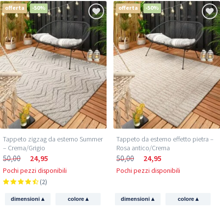
offerta
-50%
offerta
-50%
Tappeto zigzag da esterno Summer
Tappeto da esterno effetto pietra –
– Crema/Grigio
Rosa antico/Crema
50,00
24,95
50,00
24,95
Pochi pezzi disponibili
Pochi pezzi disponibili
(2)
▴
▴
▴
▴
dimensioni
colore
dimensioni
colore