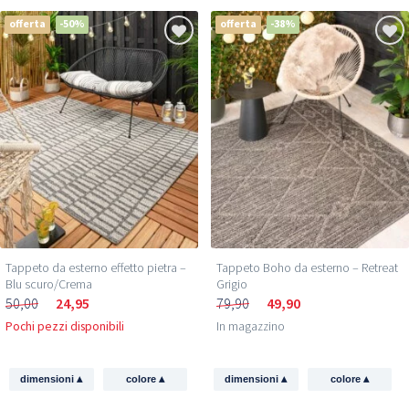
offerta
-50%
offerta
-38%
Tappeto da esterno effetto pietra –
Tappeto Boho da esterno – Retreat
Blu scuro/Crema
Grigio
50,00
24,95
79,90
49,90
Pochi pezzi disponibili
In magazzino
▴
▴
▴
▴
dimensioni
colore
dimensioni
colore