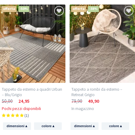
offerta
-50%
offerta
-38%
Tappeto da esterno a quadri Urban
Tappeto a rombi da esterno –
– Blu/Grigio
Retreat Grigio
50,00
24,95
79,90
49,90
Pochi pezzi disponibili
In magazzino
(1)
▴
▴
▴
▴
dimensioni
colore
dimensioni
colore