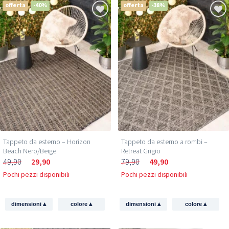
offerta
-40%
offerta
-38%
Tappeto da esterno – Horizon
Tappeto da esterno a rombi –
Beach Nero/Beige
Retreat Grigio
49,90
29,90
79,90
49,90
Pochi pezzi disponibili
Pochi pezzi disponibili
▴
▴
▴
▴
dimensioni
colore
dimensioni
colore