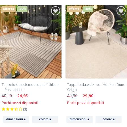
offerta
-50%
offerta
-40%
Tappeto da esterno a quadri Urban
Tappeto da esterno – Horizon Dune
– Rosa antico
Grigio
50,00
24,95
49,90
29,90
Pochi pezzi disponibili
Pochi pezzi disponibili
(3)
▴
▴
▴
▴
dimensioni
colore
dimensioni
colore