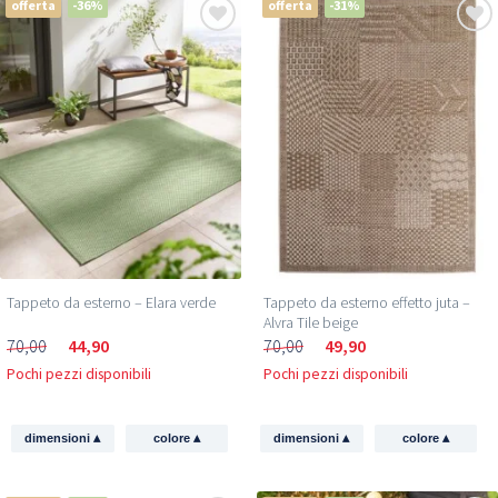
offerta
-36%
offerta
-31%
Tappeto da esterno – Elara verde
Tappeto da esterno effetto juta –
Alvra Tile beige
70,00
44,90
70,00
49,90
Pochi pezzi disponibili
Pochi pezzi disponibili
▴
▴
▴
▴
dimensioni
colore
dimensioni
colore