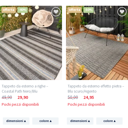
offerta
-40%
offerta
-50%
Tappeto da esterno a righe –
Tappeto da esterno effetto pietra –
Coastal Path Nero/Blu
Blu scuro/Argento
49,90
29,90
50,00
24,95
Pochi pezzi disponibili
Pochi pezzi disponibili
▴
▴
▴
▴
dimensioni
colore
dimensioni
colore