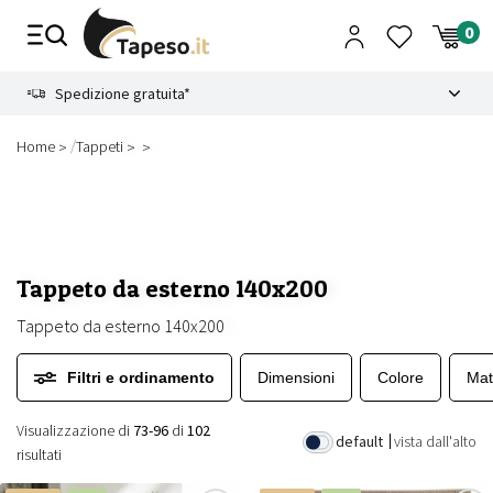
Vai
al
contenuto
8.4
Spedizione gratuita*
/
Home
Tappeti
Tappeto da esterno 140x200
Tappeto da esterno 140x200
Filtri e ordinamento
Dimensioni
Colore
Mat
Visualizzazione di
73-96
di
102
default
vista dall'alto
risultati