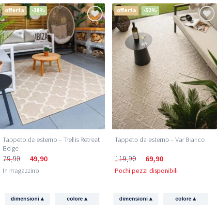
offerta
-38%
offerta
-52%
Tappeto da esterno – Trellis Retreat
Tappeto da esterno – Var Bianco
Beige
79,90
49,90
119,90
69,90
In magazzino
Pochi pezzi disponibili
▴
▴
▴
▴
dimensioni
colore
dimensioni
colore