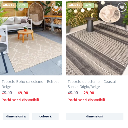
offerta
-38%
offerta
-40%
Tappeto Boho da esterno – Retreat
Tappeto da esterno – Coastal
Beige
Sunset Grigio/Beige
79,90
49,90
49,90
29,90
Pochi pezzi disponibili
Pochi pezzi disponibili
▴
▴
dimensioni
colore
dimensioni