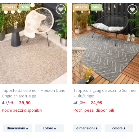
offerta
-40%
offerta
-50%
Tappeto da esterno – Horizon Dune
Tappeto zigzag da esterno Summer
Grigio chiaro/Beige
– Blu/Grigio
49,90
29,90
50,00
24,95
Pochi pezzi disponibili
Pochi pezzi disponibili
▴
▴
▴
▴
dimensioni
colore
dimensioni
colore