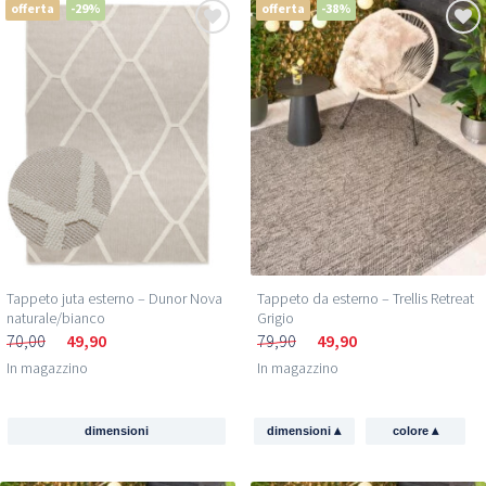
offerta
-29%
offerta
-38%
Tappeto juta esterno – Dunor Nova
Tappeto da esterno – Trellis Retreat
naturale/bianco
Grigio
70,00
49,90
79,90
49,90
In magazzino
In magazzino
▴
▴
dimensioni
dimensioni
colore