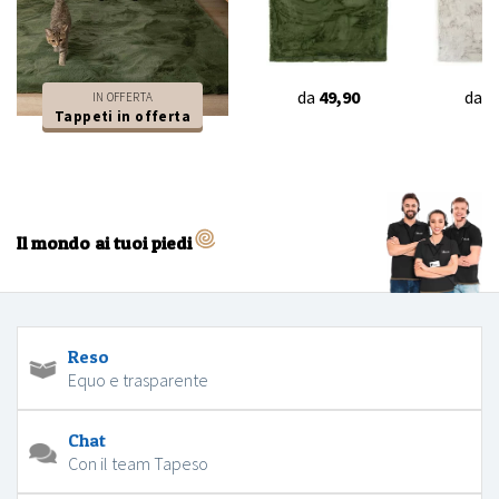
da
49,90
da
4
IN OFFERTA
Tappeti in offerta
Il mondo ai tuoi piedi
Reso
Equo e trasparente
Chat
Con il team Tapeso