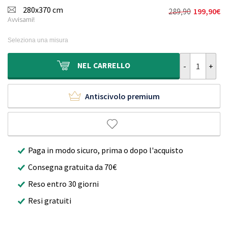
originale
attuale
280x370 cm
289,90
199,90
€
Il
Il
era:
è:
Avvisami!
prezzo
prezzo
239,90€.
159,90€.
originale
attuale
Seleziona una misura
era:
è:
289,90€.
199,90€.
Tappeto da es
NEL
CARRELLO
Antiscivolo premium
Paga in modo sicuro, prima o dopo l'acquisto
Consegna gratuita da 70€
Reso entro 30 giorni
Resi gratuiti