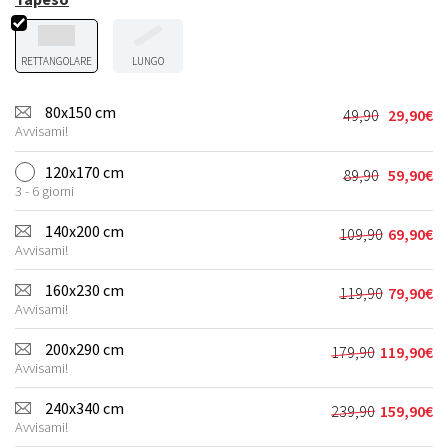
RETTANGOLARE
LUNGO
80x150 cm
49,90
29,90
€
Il
Il
Avvisami!
prezzo
prezzo
originale
attuale
120x170 cm
89,90
59,90
€
Il
Il
era:
è:
3 - 6 giorni
prezzo
prezzo
49,90€.
29,90€.
originale
attuale
140x200 cm
109,90
69,90
€
Il
Il
era:
è:
Avvisami!
prezzo
prezzo
89,90€.
59,90€.
originale
attuale
160x230 cm
119,90
79,90
€
Il
Il
era:
è:
Avvisami!
prezzo
prezzo
109,90€.
69,90€.
originale
attuale
200x290 cm
179,90
119,90
€
Il
Il
era:
è:
Avvisami!
prezzo
prezzo
119,90€.
79,90€.
originale
attuale
240x340 cm
239,90
159,90
€
Il
Il
era:
è:
Avvisami!
prezzo
prezzo
179,90€.
119,90€.