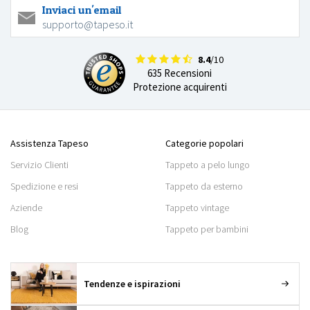
Inviaci un'email
supporto@tapeso.it
8.4
/10
635 Recensioni
Protezione acquirenti
Assistenza Tapeso
Categorie popolari
Servizio Clienti
Tappeto a pelo lungo
Spedizione e resi
Tappeto da esterno
Aziende
Tappeto vintage
Blog
Tappeto per bambini
Tendenze e ispirazioni