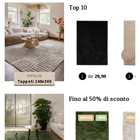
Top 10
da
29,90
da
POPOLARI
Tappeti 240x340
Fino al 50% di sconto
offerta
-41%
offerta