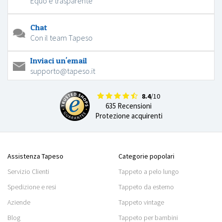
Equo e trasparente
Chat
Con il team Tapeso
Inviaci un'email
supporto@tapeso.it
8.4
/10
635 Recensioni
Protezione acquirenti
Assistenza Tapeso
Categorie popolari
Servizio Clienti
Tappeto a pelo lungo
Spedizione e resi
Tappeto da esterno
Aziende
Tappeto vintage
Blog
Tappeto per bambini