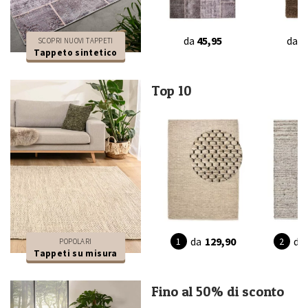
da
45,95
da
6
SCOPRI NUOVI TAPPETI
Tappeto sintetico
Top 10
da
129,90
da
POPOLARI
Tappeti su misura
Fino al 50% di sconto