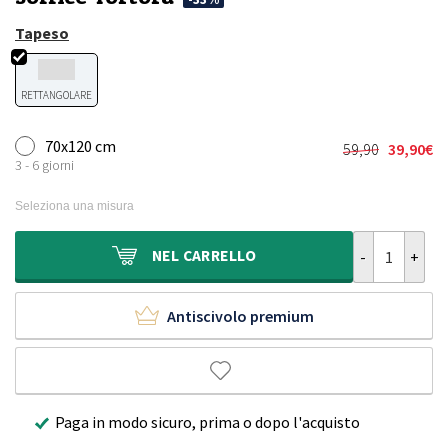
Tapeso
RETTANGOLARE
70x120 cm
59,90
39,90
€
Il
Il
3 - 6 giorni
prezzo
prezzo
originale
attuale
Seleziona una misura
era:
è:
59,90€.
39,90€.
Tappeto per ba
NEL
CARRELLO
Antiscivolo premium
Paga in modo sicuro, prima o dopo l'acquisto