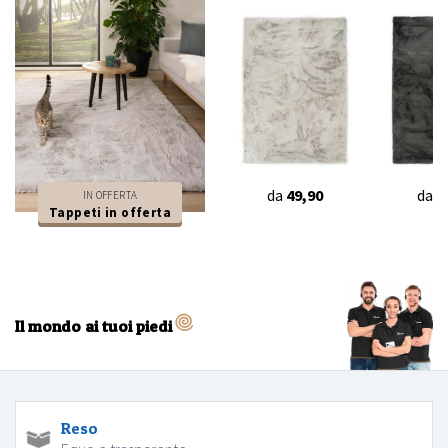
da
49,90
da
4
IN OFFERTA
Tappeti in offerta
Il mondo ai tuoi piedi
Reso