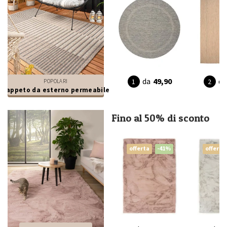
da
49,90
da
POPOLARI
Tappeto da esterno permeabile
Fino al 50% di sconto
offerta
-41%
offerta