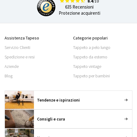
8.4
/10
635 Recensioni
Protezione acquirenti
Assistenza Tapeso
Categorie popolari
Servizio Clienti
Tappeto a pelo lungo
Spedizione e resi
Tappeto da esterno
Aziende
Tappeto vintage
Blog
Tappeto per bambini
Tendenze e ispirazioni
Consigli e cura