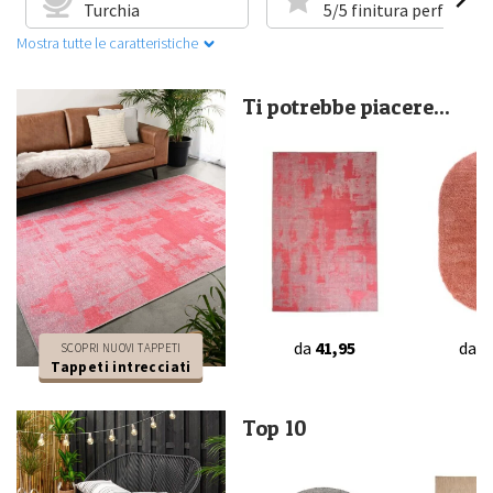
Turchia
5/5 finitura perfetta
Mostra tutte le caratteristiche
Ti potrebbe piacere...
da
41,95
da
4
SCOPRI NUOVI TAPPETI
Tappeti intrecciati
Top 10