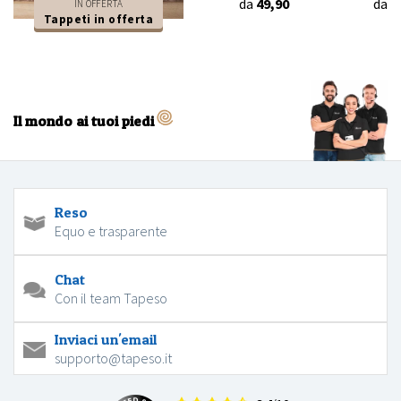
da
49,90
da
4
IN OFFERTA
Tappeti in offerta
Il mondo ai tuoi piedi
Reso
Equo e trasparente
Chat
Con il team Tapeso
Inviaci un'email
supporto@tapeso.it