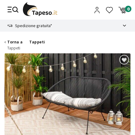
Vai
al
contenuto
8.4
Spedizione gratuita*
Torna a
Tappeti
Tappeti