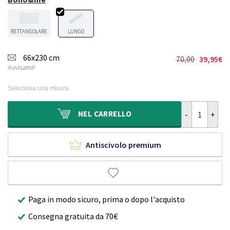
RETTANGOLARE
LUNGO
66x230 cm
70,00
39,95
€
Il
Il
Avvisami!
prezzo
prezzo
originale
attuale
Seleziona una misura
era:
è:
70,00€.
39,95€.
Passatoia da 
NEL
CARRELLO
Antiscivolo premium
Paga in modo sicuro, prima o dopo l'acquisto
Consegna gratuita da 70€