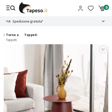
Vai
al
contenuto
8.4
Spedizione gratuita*
Torna a
Tappeti
Tappeti