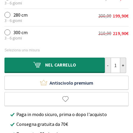
Il
Il
era:
è:
3 - 6 giorni
prezzo
prezzo
155,00€.
109,90€.
originale
attuale
280 cm
300,00
199,90
€
Il
Il
era:
è:
3 - 6 giorni
prezzo
prezzo
210,00€.
149,90€.
originale
attuale
300 cm
310,00
219,90
€
Il
Il
era:
è:
3 - 6 giorni
prezzo
prezzo
300,00€.
199,90€.
originale
attuale
Seleziona una misura
era:
è:
310,00€.
219,90€.
Tappeto rotond
NEL
CARRELLO
Antiscivolo premium
Paga in modo sicuro, prima o dopo l'acquisto
Consegna gratuita da 70€