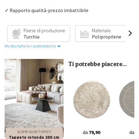
✓ Rapporto qualità-prezzo imbattibile
Paese di produzione
Materiale
Turchia
Polipropilene
Mostra tutte le caratteristiche
Ti potrebbe piacere...
da
79,90
da
4
SCOPRI NUOVI TAPPETI
Tappeto rotondo 200 cm