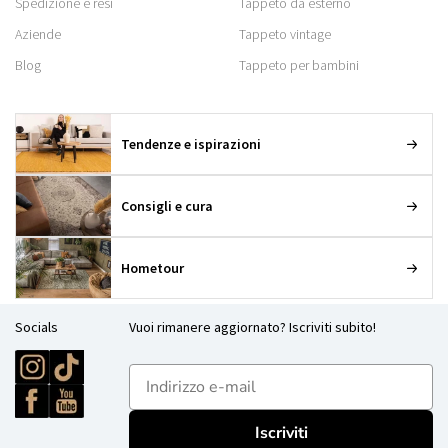
Spedizione e resi
Tappeto da esterno
Aziende
Tappeto vintage
Blog
Tappeto per bambini
Tendenze e ispirazioni
Consigli e cura
Hometour
Socials
Vuoi rimanere aggiornato? Iscriviti subito!
E-mailadres
Iscriviti