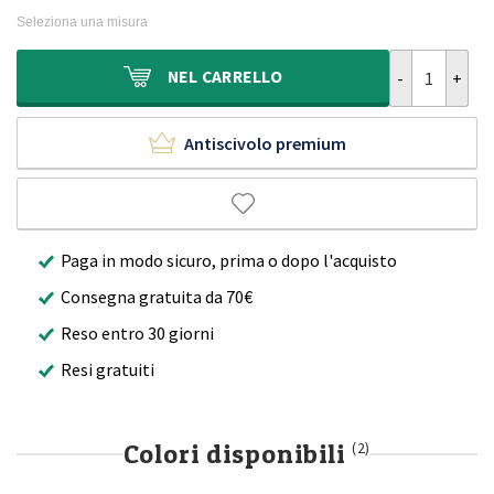
originale
attuale
Seleziona una misura
era:
è:
289,90€.
199,90€.
Tappeto stile 
NEL
CARRELLO
Antiscivolo premium
Paga in modo sicuro, prima o dopo l'acquisto
Consegna gratuita da 70€
Reso entro 30 giorni
Resi gratuiti
Colori disponibili
(2)