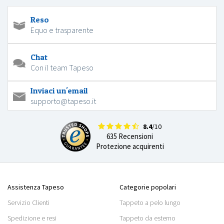
Reso
Equo e trasparente
Chat
Con il team Tapeso
Inviaci un'email
supporto@tapeso.it
8.4
/10
635 Recensioni
Protezione acquirenti
Assistenza Tapeso
Categorie popolari
Servizio Clienti
Tappeto a pelo lungo
Spedizione e resi
Tappeto da esterno