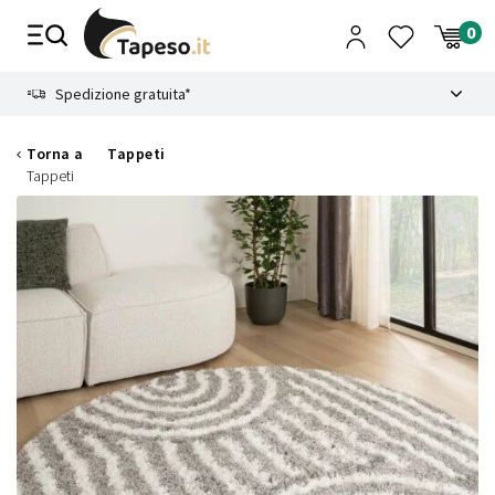
Vai
al
contenuto
8.4
Spedizione gratuita*
Torna a
Tappeti
Tappeti