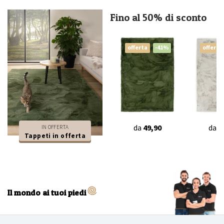
Fino al 50% di sconto
offerta
-41%
offerta
da
49,90
da
4
IN OFFERTA
Tappeti in offerta
Il mondo ai tuoi piedi