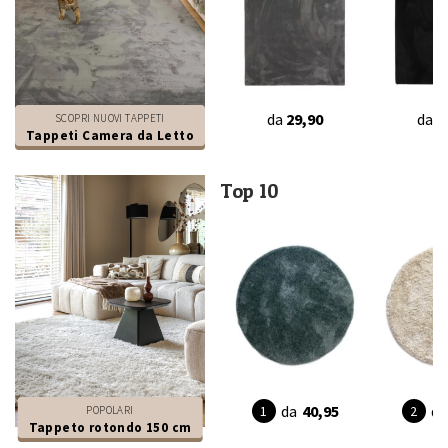
da
29,90
da
2
SCOPRI NUOVI TAPPETI
Tappeti Camera da Letto
Top 10
da
40,95
da
POPOLARI
Tappeto rotondo 150 cm