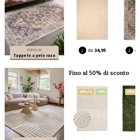
da
34,95
da
POPOLARI
Tappeto a pelo raso
Fino al 50% di sconto
offerta
-33%
offerta