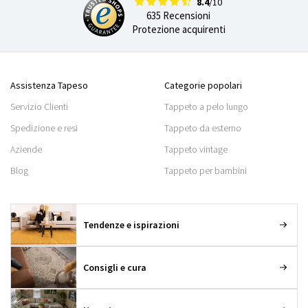
8.4
/10
635 Recensioni
Protezione acquirenti
Assistenza Tapeso
Categorie popolari
Servizio Clienti
Tappeto a pelo lungo
Spedizione e resi
Tappeto da esterno
Aziende
Tappeto vintage
Blog
Tappeto per bambini
Tendenze e ispirazioni
Consigli e cura