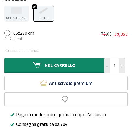
RETTANGOLARE
LUNGO
66x230 cm
70,00
39,95
€
Il
Il
2 - 7 giorni
prezzo
prezzo
originale
attuale
Seleziona una misura
era:
è:
70,00€.
39,95€.
Passatoia zig
NEL
CARRELLO
Antiscivolo premium
Paga in modo sicuro, prima o dopo l'acquisto
Consegna gratuita da 70€