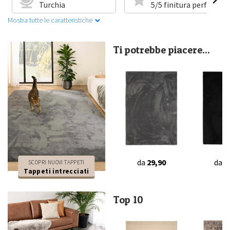
Turchia
5/5 finitura perfetta
Mostra tutte le caratteristiche
Ti potrebbe piacere...
da
29,90
da
2
SCOPRI NUOVI TAPPETI
Tappeti intrecciati
Top 10