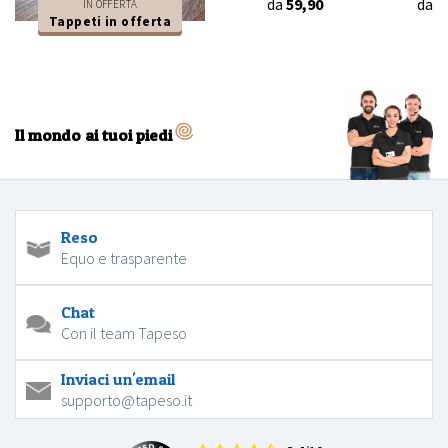
da
59,90
da
4
IN OFFERTA
Tappeti in offerta
Il mondo ai tuoi piedi
Reso
Equo e trasparente
Chat
Con il team Tapeso
Inviaci un'email
supporto@tapeso.it