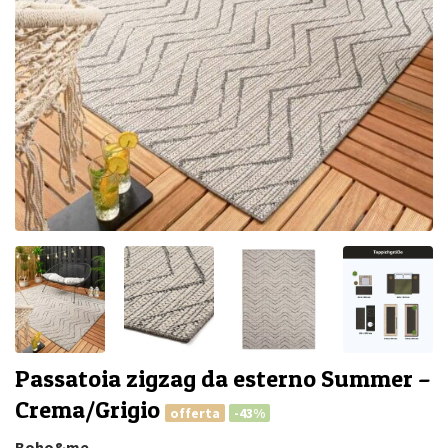
Passatoia zigzag da esterno Summer –
Crema/Grigio
offerta
-43%
Boho&me