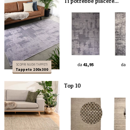
Ti potrebbe piacere...
da
41,95
da
4
SCOPRI NUOVI TAPPETI
Tappeto 200x300
Top 10