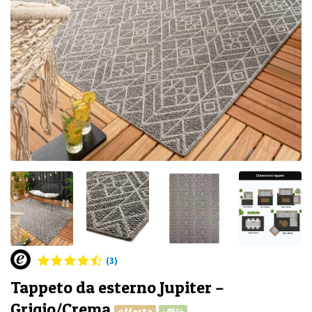
(3)
Tappeto da esterno Jupiter –
Grigio/Crema
offerta
-45%