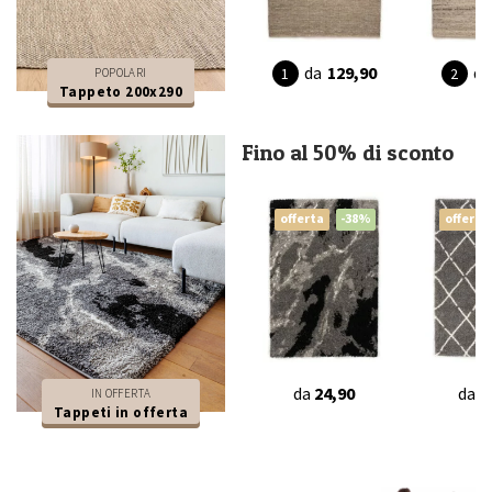
da
129,90
da
POPOLARI
Tappeto 200x290
Fino al 50% di sconto
offerta
-38%
offerta
da
24,90
da
3
IN OFFERTA
Tappeti in offerta