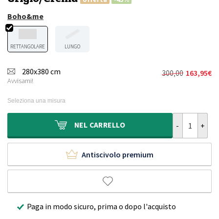
Boho&me
RETTANGOLARE
LUNGO
280x380 cm
300,00
163,95
€
Il
Il
Avvisami!
prezzo
prezzo
originale
attuale
Seleziona una misura
era:
è:
300,00€.
163,95€.
Tappeto da es
NEL
CARRELLO
Antiscivolo premium
Paga in modo sicuro, prima o dopo l'acquisto