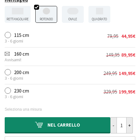
RETTANGOLARE
ROTONDO
OVALE
QUADRATO
115 cm
79,95
44,95
€
Il
Il
3 - 6 giorni
prezzo
prezzo
originale
attuale
160 cm
149,95
89,95
€
Il
Il
era:
è:
Avvisami!
prezzo
prezzo
79,95€.
44,95€.
originale
attuale
200 cm
249,95
149,95
€
Il
Il
era:
è:
3 - 6 giorni
prezzo
prezzo
149,95€.
89,95€.
originale
attuale
230 cm
329,95
199,95
€
Il
Il
era:
è:
3 - 6 giorni
prezzo
prezzo
249,95€.
149,95€.
originale
attuale
Seleziona una misura
era:
è:
329,95€.
199,95€.
Tappeto da es
NEL
CARRELLO