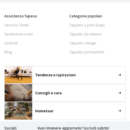
Assistenza Tapeso
Categorie popolari
Servizio Clienti
Tappeto a pelo lungo
Spedizione e resi
Tappeto da esterno
Aziende
Tappeto vintage
Blog
Tappeto per bambini
Tendenze e ispirazioni
Consigli e cura
Hometour
Socials
Vuoi rimanere aggiornato? Iscriviti subito!