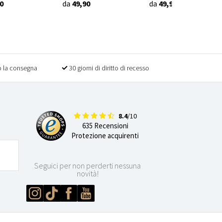
0
da
49,90
da
49,90
 la consegna
30 giorni di diritto di recesso
8.4
/10
635 Recensioni
Protezione acquirenti
Seguici per non perderti nessuna
novità!