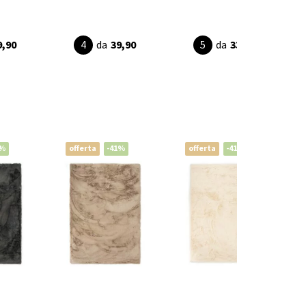
9,90
da
39,90
da
33,95
1%
offerta
-41%
offerta
-41%