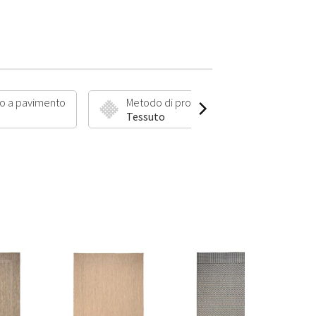
o a pavimento
Metodo di produzione
Lungh
Tessuto
5 mm 