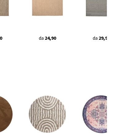
0
da
24,90
da
29,90