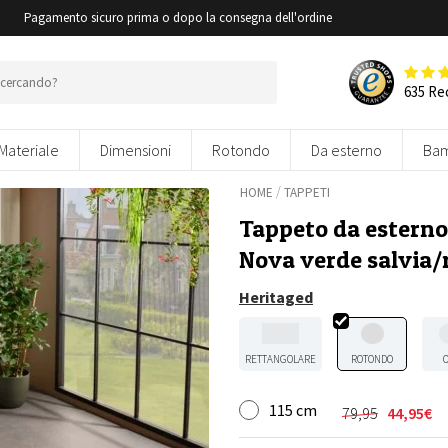
i
Pagamento sicuro prima o dopo la consegna dell'ordine
635 Re
Materiale
Dimensioni
Rotondo
Da esterno
Bam
/
HOME
TAPPETI
Tappeto da esterno
Nova verde salvia/
Heritaged
RETTANGOLARE
ROTONDO
115 cm
79,95
44,95
€
Il
Il
prezzo
prezzo