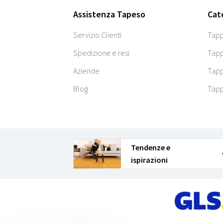
Assistenza Tapeso
Cat
Servizio Clienti
Tapp
Spedizione e resi
Tapp
Aziende
Tapp
Blog
Tapp
Tendenze e
ispirazioni