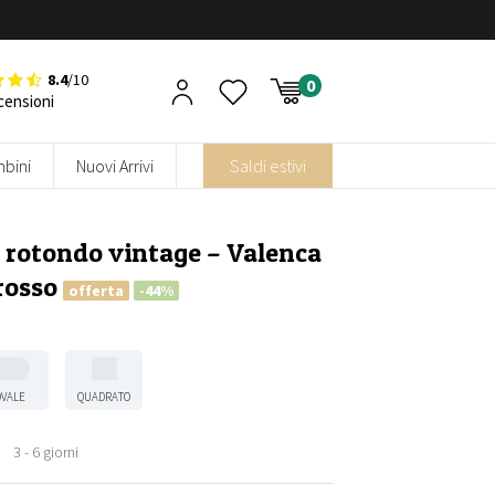
8.4
/10
censioni
bini
Nuovi Arrivi
Saldi estivi
 rotondo vintage – Valenca
rosso
offerta
-44%
OVALE
QUADRATO
3 - 6 giorni