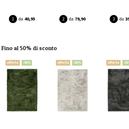
da
40,95
da
79,90
da
3
Fino al 50% di sconto
offerta
-41%
offerta
-41%
offerta
-4