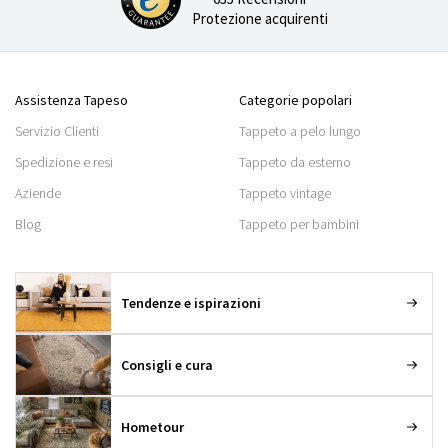
Protezione acquirenti
Assistenza Tapeso
Categorie popolari
Servizio Clienti
Tappeto a pelo lungo
Spedizione e resi
Tappeto da esterno
Aziende
Tappeto vintage
Blog
Tappeto per bambini
Tendenze e ispirazioni
Consigli e cura
Hometour