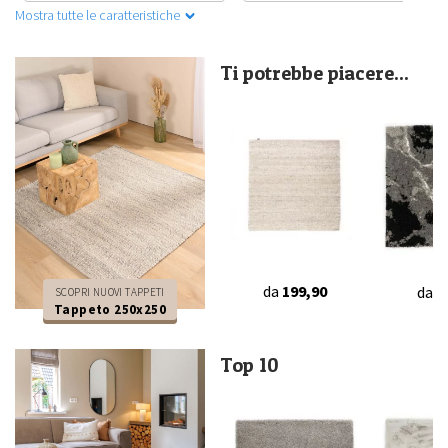
Mostra tutte le caratteristiche
Ti potrebbe piacere...
da
199,90
da
3
SCOPRI NUOVI TAPPETI
Tappeto 250x250
Top 10