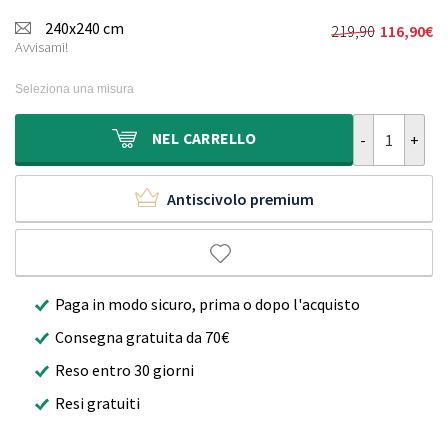
240x240 cm
219,90
116,90
€
Il
Il
Avvisami!
prezzo
prezzo
originale
attuale
Seleziona una misura
era:
è:
219,90€.
116,90€.
Tappeto quadra
NEL
CARRELLO
Antiscivolo premium
Paga in modo sicuro, prima o dopo l'acquisto
Consegna gratuita da 70€
Reso entro 30 giorni
Resi gratuiti