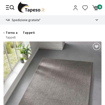
Vai
al
contenuto
8.4
Spedizione gratuita*
Torna a
Tappeti
Tappeti