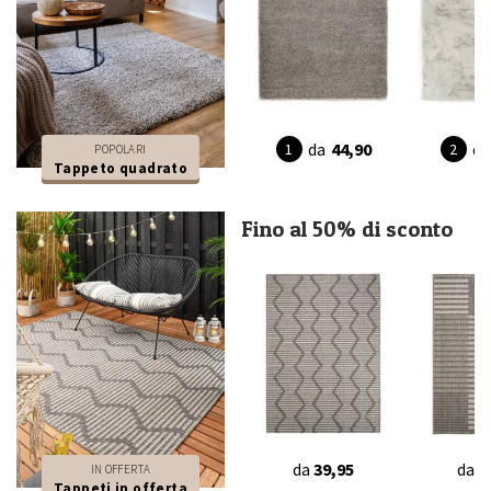
da
44,90
da
POPOLARI
Tappeto quadrato
Fino al 50% di sconto
da
39,95
da
3
IN OFFERTA
Tappeti in offerta