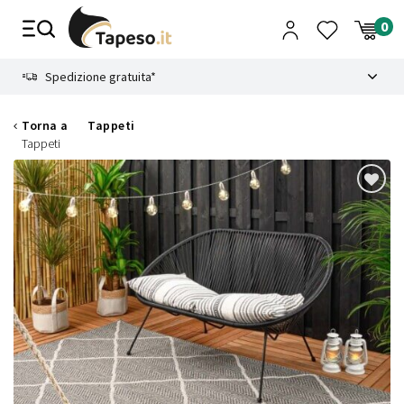
Vai
al
contenuto
8.4
Spedizione gratuita*
Torna a
Tappeti
Tappeti