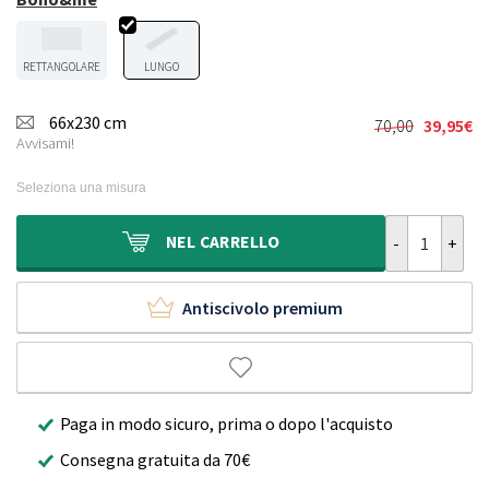
RETTANGOLARE
LUNGO
66x230 cm
70,00
39,95
€
Il
Il
Avvisami!
prezzo
prezzo
originale
attuale
Seleziona una misura
era:
è:
70,00€.
39,95€.
Passatoia da 
NEL
CARRELLO
Antiscivolo premium
Paga in modo sicuro, prima o dopo l'acquisto
Consegna gratuita da 70€