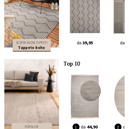
da
39,95
da
3
SCOPRI NUOVI TAPPETI
Tappeto boho
Top 10
da
44,90
da
POPOLARI