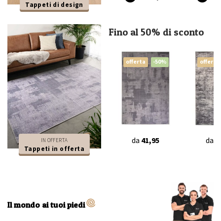
Tappeti di design
Fino al 50% di sconto
offerta
-50%
offerta
da
41,95
da
4
IN OFFERTA
Tappeti in offerta
Il mondo ai tuoi piedi