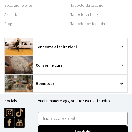
Spedizione e resi
Tappeto da esterno
Aziende
Tappeto vintage
Blog
Tappeto per bambini
Tendenze e ispirazioni
Consigli e cura
Hometour
Socials
Vuoi rimanere aggiornato? Iscriviti subito!
E-mailadres