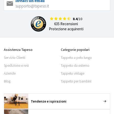
Inviaci un'email
supporto@tapeso.it
8.4
/10
635 Recensioni
Protezione acquirenti
Assistenza Tapeso
Categorie popolari
Servizio Clienti
Tappeto a pelo lungo
Spedizione e resi
Tappeto da esterno
Aziende
Tappeto vintage
Blog
Tappeto per bambini
Tendenze e ispirazioni