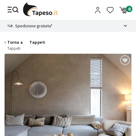
Vai
al
contenuto
8.4
Spedizione gratuita*
Torna a
Tappeti
Tappeti