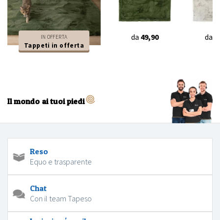
da
49,90
da
4
IN OFFERTA
Tappeti in offerta
Il mondo ai tuoi piedi
Reso
Equo e trasparente
Chat
Con il team Tapeso