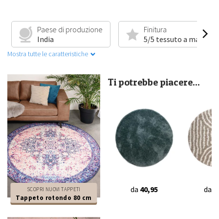
Paese di produzione
Finitura
India
5/5 tessuto a mano
Mostra tutte le caratteristiche
Ti potrebbe piacere...
da
40,95
da
3
SCOPRI NUOVI TAPPETI
Tappeto rotondo 80 cm