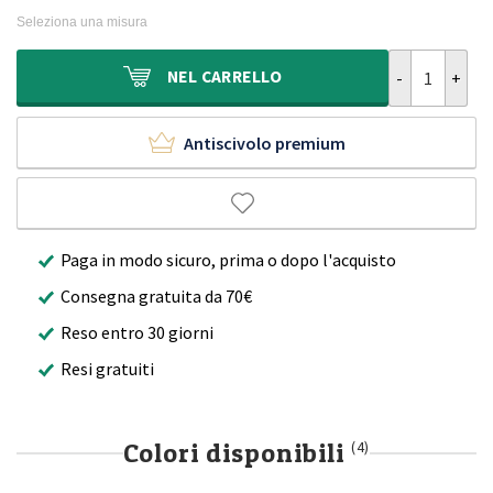
originale
attuale
Seleziona una misura
era:
è:
910,00€.
649,90€.
Tappeto rotond
NEL
CARRELLO
Antiscivolo premium
Paga in modo sicuro, prima o dopo l'acquisto
Consegna gratuita da 70€
Reso entro 30 giorni
Resi gratuiti
Colori disponibili
(4)