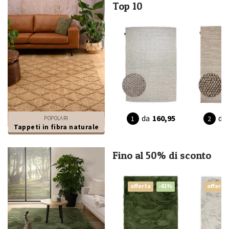
Top 10
da
160,95
da
POPOLARI
Tappeti in fibra naturale
Fino al 50% di sconto
offerta
-41%
offerta