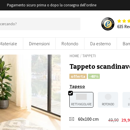
i
Pagamento sicuro prima o dopo la consegna dell'ordine
635 Re
Materiale
Dimensioni
Rotondo
Da esterno
Bam
/
HOME
TAPPETI
Tappeto scandinavo
offerta
-40%
Tapeso
RETTANGOLARE
ROTONDO
L
60x100 cm
49,90
29,9
Il
Il
prezzo
prezzo