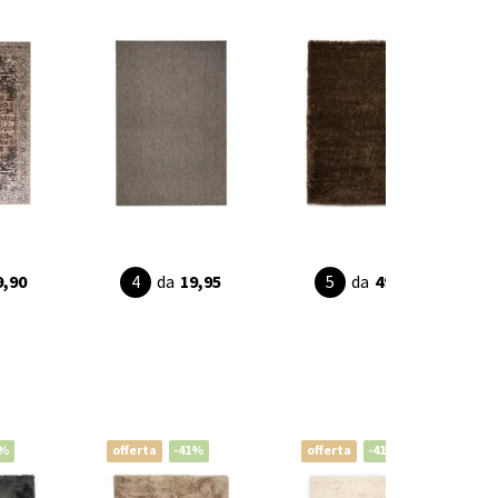
9,90
da
19,95
da
49,90
1%
offerta
-41%
offerta
-41%