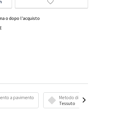
m
ma o dopo l'acquisto
€
ento a pavimento
Metodo di produzione
Lu
Tessuto
2