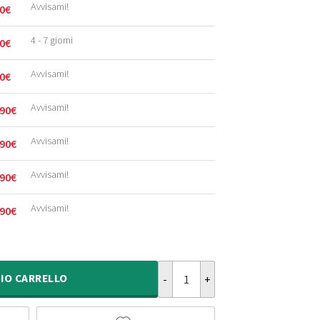
Avvisami!
0
€
4 - 7 giorni
0
€
Avvisami!
0
€
Avvisami!
90
€
Avvisami!
90
€
Avvisami!
90
€
Avvisami!
90
€
Tappeto scandinavo - Fjord Fosse
IO
CARRELLO