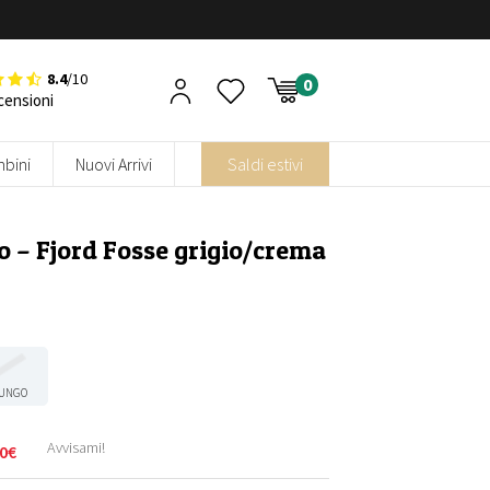
8.4
/10
censioni
bini
Nuovi Arrivi
Saldi estivi
 – Fjord Fosse grigio/crema
UNGO
Avvisami!
0
€