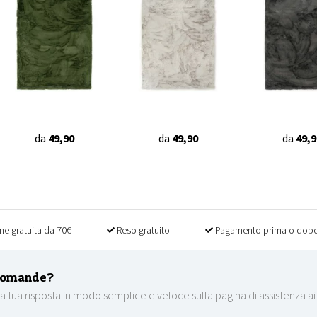
da
49,90
da
49,90
da
49,9
ne gratuita da 70€
Reso gratuito
Pagamento prima o dopo
domande?
la tua risposta in modo semplice e veloce sulla pagina di assistenza ai