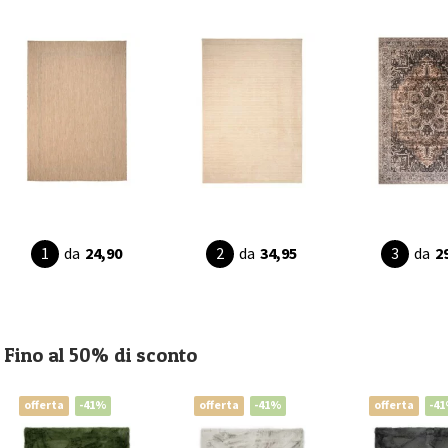
da
24,90
da
34,95
da
2
Fino al 50% di sconto
offerta
-41%
offerta
-41%
offerta
-4