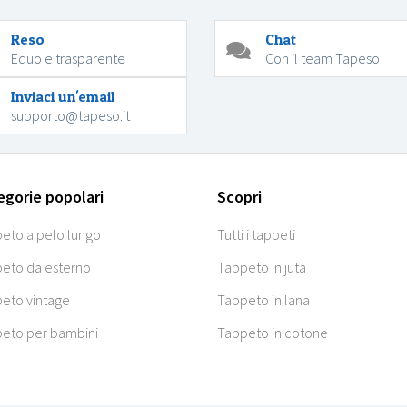
Reso
Chat
Equo e trasparente
Con il team Tapeso
Inviaci un'email
supporto@tapeso.it
egorie popolari
Scopri
eto a pelo lungo
Tutti i tappeti
eto da esterno
Tappeto in juta
eto vintage
Tappeto in lana
eto per bambini
Tappeto in cotone