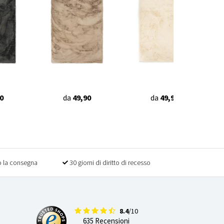
0
da
49,90
da
49,90
 la consegna
30 giorni di diritto di recesso
8.4
/10
635 Recensioni