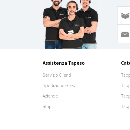
Assistenza Tapeso
Cat
Servizio Clienti
Tapp
Spedizione e resi
Tapp
Aziende
Tapp
Blog
Tapp