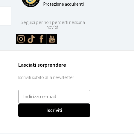
Protezione acquirenti
Seguici per non perderti nessuna
novità!
Lasciati sorprendere
Iscriviti subito alla newsletter!
E-mailadres
Iscriviti