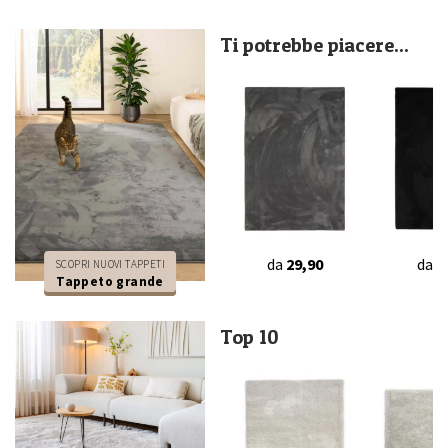
Ti potrebbe piacere...
da
29,90
da
2
SCOPRI NUOVI TAPPETI
Tappeto grande
Top 10