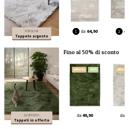
da
64,90
da
POPOLARI
Tappeto argento
Fino al 50% di sconto
offerta
-41%
offerta
da
49,90
da
4
IN OFFERTA
Tappeti in offerta