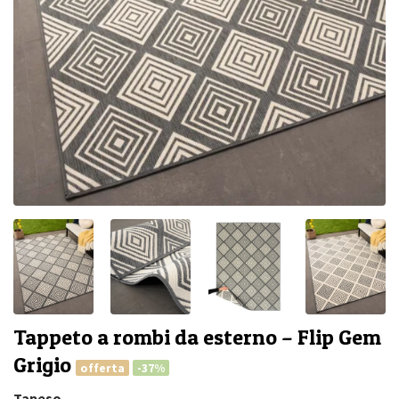
Tappeto a rombi da esterno – Flip Gem
Grigio
offerta
-37%
Tapeso