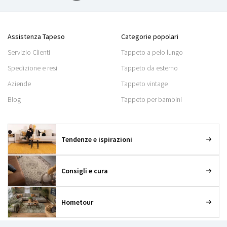
Assistenza Tapeso
Categorie popolari
Servizio Clienti
Tappeto a pelo lungo
Spedizione e resi
Tappeto da esterno
Aziende
Tappeto vintage
Blog
Tappeto per bambini
Tendenze e ispirazioni
Consigli e cura
Hometour