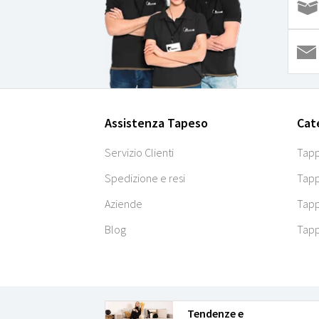
Assistenza Tapeso
Cat
Servizio Clienti
Tapp
Spedizione e resi
Tapp
Aziende
Tapp
Blog
Tapp
Tendenze e