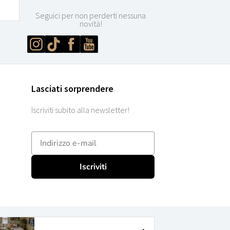
Seguici per non perderti nessuna
novità!
Lasciati sorprendere
Iscriviti subito alla newsletter!
E-mailadres
Iscriviti