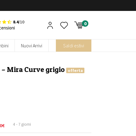
8.4
/10
censioni
bini
Nuovi Arrivi
Saldi estivi
 – Mira Curve grigio
offerta
4 - 7 giorni
0
€