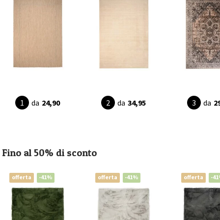
da
24,90
da
34,95
da
2
Fino al 50% di sconto
offerta
-41%
offerta
-41%
offerta
-4