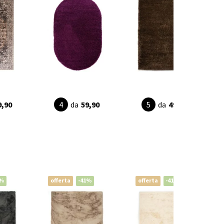
9,90
da
59,90
da
49,90
1%
offerta
-41%
offerta
-41%