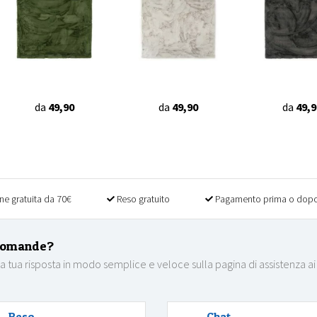
da
49,90
da
49,90
da
49,9
ne gratuita da 70€
Reso gratuito
Pagamento prima o dopo
domande?
la tua risposta in modo semplice e veloce sulla pagina di assistenza ai
Reso
Chat