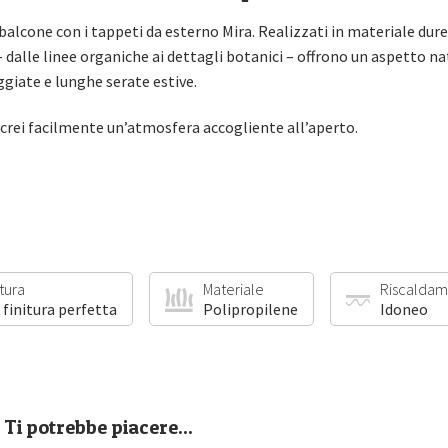
o balcone con i tappeti da esterno Mira. Realizzati in materiale dur
i – dalle linee organiche ai dettagli botanici – offrono un aspetto n
ggiate e lunghe serate estive.
ra crei facilmente un’atmosfera accogliente all’aperto.
itura
Materiale
Riscaldam
 finitura perfetta
Polipropilene
Idoneo
Ti potrebbe piacere...