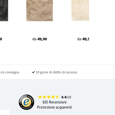
0
da
49,90
da
49,90
 la consegna
30 giorni di diritto di recesso
8.4
/10
635 Recensioni
Protezione acquirenti