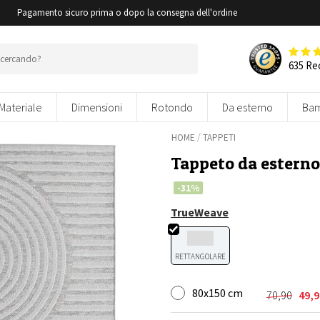
i
Pagamento sicuro prima o dopo la consegna dell'ordine
635 Re
Materiale
Dimensioni
Rotondo
Da esterno
Bam
/
HOME
TAPPETI
Tappeto da esterno
-31%
TrueWeave
RETTANGOLARE
80x150 cm
70,90
49,9
Il
Il
prezzo
prezzo