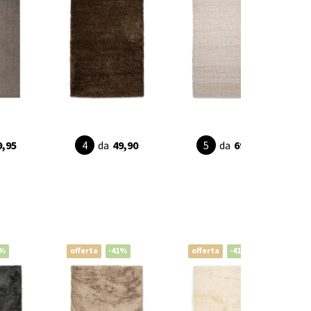
9,95
da
49,90
da
69,90
1%
offerta
-41%
offerta
-41%