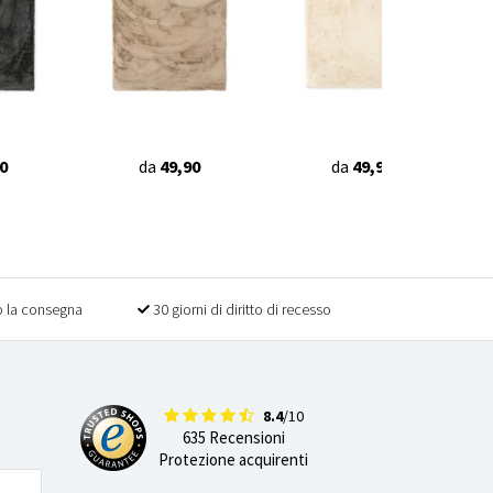
0
da
49,90
da
49,90
 la consegna
30 giorni di diritto di recesso
8.4
/10
635 Recensioni
Protezione acquirenti