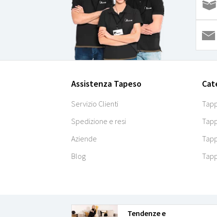
Assistenza Tapeso
Cat
Servizio Clienti
Tapp
Spedizione e resi
Tapp
Aziende
Tapp
Blog
Tapp
Tendenze e