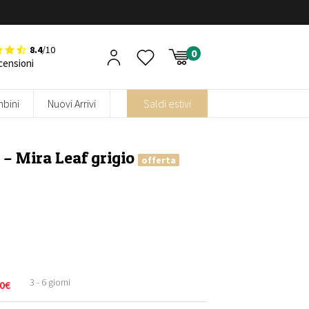
8.4
/10
censioni
bini
Nuovi Arrivi
Saldi estivi
 – Mira Leaf grigio
offerta
3 - 6 giorni
0
€