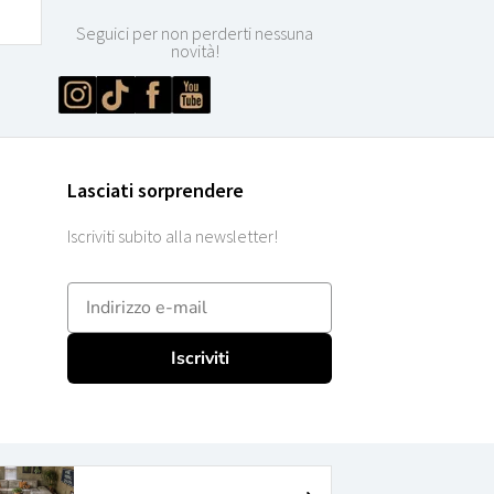
Seguici per non perderti nessuna
novità!
Lasciati sorprendere
Iscriviti subito alla newsletter!
E-mailadres
Iscriviti