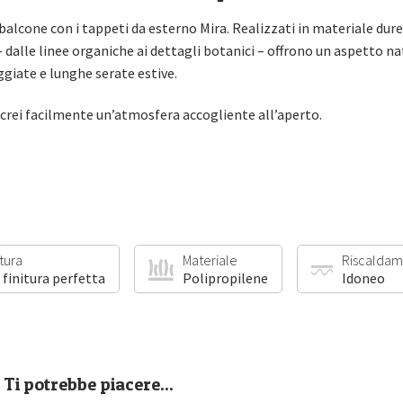
o balcone con i tappeti da esterno Mira. Realizzati in materiale dur
i – dalle linee organiche ai dettagli botanici – offrono un aspetto n
ggiate e lunghe serate estive.
ra crei facilmente un’atmosfera accogliente all’aperto.
itura
Materiale
Riscaldam
 finitura perfetta
Polipropilene
Idoneo
Ti potrebbe piacere...