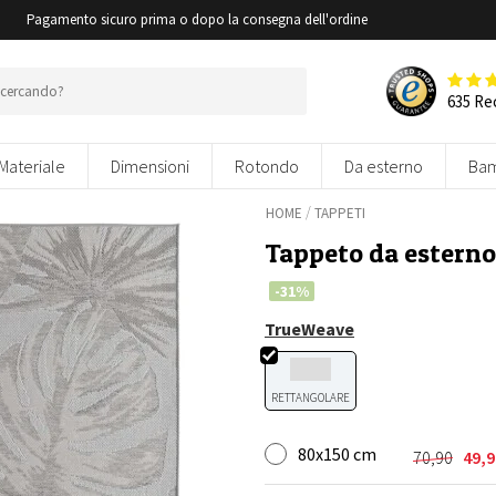
i
Pagamento sicuro prima o dopo la consegna dell'ordine
635 Re
Materiale
Dimensioni
Rotondo
Da esterno
Bam
/
HOME
TAPPETI
Tappeto da esterno
-31%
TrueWeave
RETTANGOLARE
80x150 cm
70,90
49,9
Il
Il
prezzo
prezzo