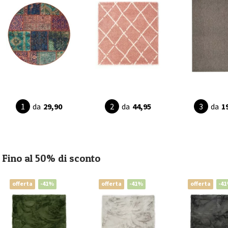
da
29,90
da
44,95
da
1
Fino al 50% di sconto
offerta
-41%
offerta
-41%
offerta
-4