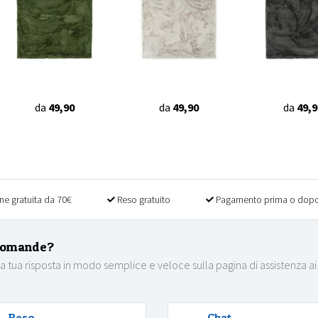
da
49,90
da
49,90
da
49,9
ne gratuita da 70€
Reso gratuito
Pagamento prima o dopo
domande?
la tua risposta in modo semplice e veloce sulla pagina di assistenza ai
Reso
Chat