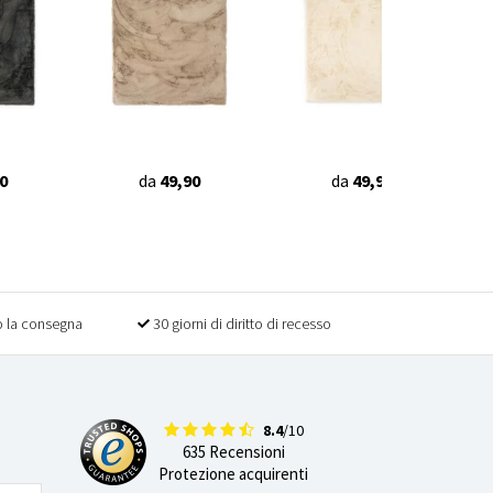
0
da
49,90
da
49,90
 la consegna
30 giorni di diritto di recesso
8.4
/10
635 Recensioni
Protezione acquirenti