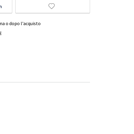
m
ma o dopo l'acquisto
€