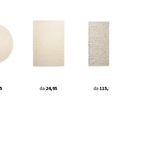
5
da
24,95
da
115,90