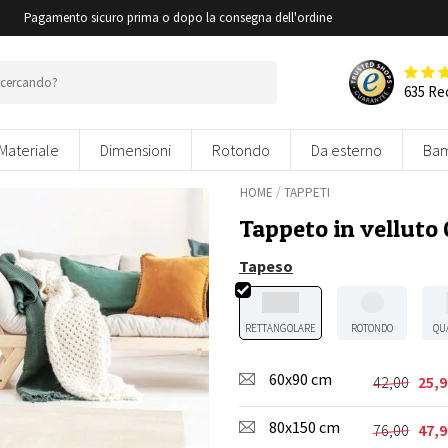
i
Pagamento sicuro prima o dopo la consegna dell'ordine
635 Re
Materiale
Dimensioni
Rotondo
Da esterno
Bam
/
HOME
TAPPETI
Tappeto in velluto 
Tapeso
RETTANGOLARE
ROTONDO
QU
60x90 cm
42,00
25,9
Il
Il
prezzo
prezzo
80x150 cm
originale
attuale
76,00
47,9
Il
Il