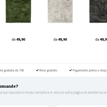
da
49,90
da
49,90
da
49,9
ne gratuita da 70€
Reso gratuito
Pagamento prima o dopo
domande?
la tua risposta in modo semplice e veloce sulla pagina di assistenza ai