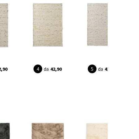
2,90
da
42,90
da
42,90