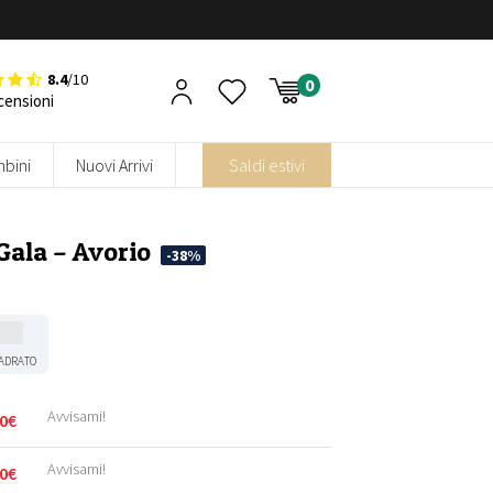
8.4
/10
censioni
bini
Nuovi Arrivi
Saldi estivi
Gala – Avorio
-38%
ADRATO
Avvisami!
0
€
Avvisami!
0
€