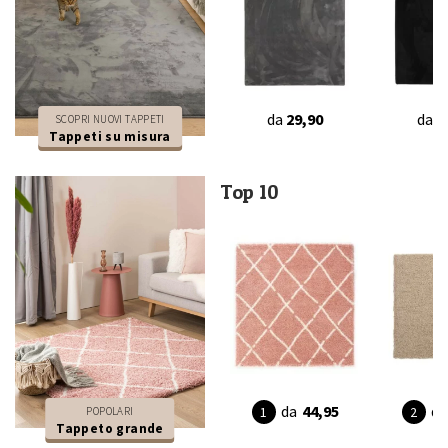
da
29,90
da
2
SCOPRI NUOVI TAPPETI
Tappeti su misura
Top 10
da
44,95
da
POPOLARI
Tappeto grande