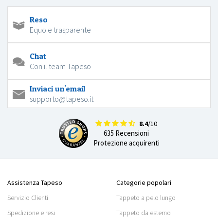
Reso
Equo e trasparente
Chat
Con il team Tapeso
Inviaci un'email
supporto@tapeso.it
8.4
/10
635 Recensioni
Protezione acquirenti
Assistenza Tapeso
Categorie popolari
Servizio Clienti
Tappeto a pelo lungo
Spedizione e resi
Tappeto da esterno