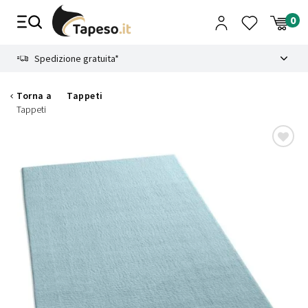
Vai
al
contenuto
8.4
Spedizione gratuita*
Torna a
Tappeti
Tappeti