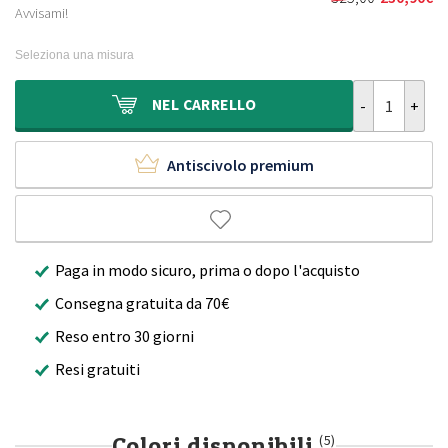
Il
Il
era:
è:
Avvisami!
prezzo
prezzo
240,00€.
170,90€.
originale
attuale
Seleziona una misura
era:
è:
325,00€.
230,90€.
Tappeto morbid
NEL
CARRELLO
Antiscivolo premium
Paga in modo sicuro, prima o dopo l'acquisto
Consegna gratuita da 70€
Reso entro 30 giorni
Resi gratuiti
Colori disponibili
(5)