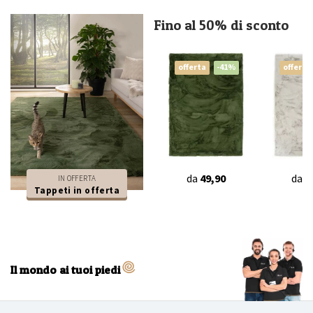
Fino al 50% di sconto
offerta
-41%
offerta
da
49,90
da
4
IN OFFERTA
Tappeti in offerta
Il mondo ai tuoi piedi