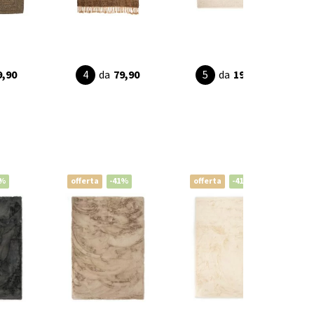
9,90
da
79,90
da
199,90
1%
offerta
-41%
offerta
-41%