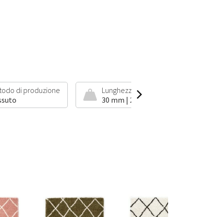
todo di produzione
Lunghezza del pelo e peso
ssuto
30 mm | 2500 g/m²