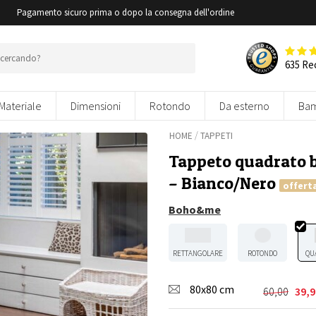
i
Pagamento sicuro prima o dopo la consegna dell'ordine
635 Re
Materiale
Dimensioni
Rotondo
Da esterno
Bam
/
HOME
TAPPETI
Tappeto quadrato b
– Bianco/Nero
offert
Boho&me
RETTANGOLARE
ROTONDO
QU
80x80 cm
60,00
39,9
Il
Il
prezzo
prezzo