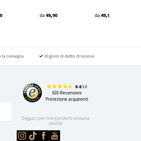
0
da
49,90
da
49,90
 la consegna
30 giorni di diritto di recesso
8.4
/10
635 Recensioni
Protezione acquirenti
Seguici per non perderti nessuna
novità!