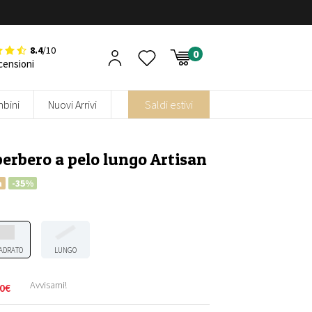
8.4
/10
censioni
bini
Nuovi Arrivi
Saldi estivi
erbero a pelo lungo Artisan
a
-35%
ADRATO
LUNGO
Avvisami!
0
€