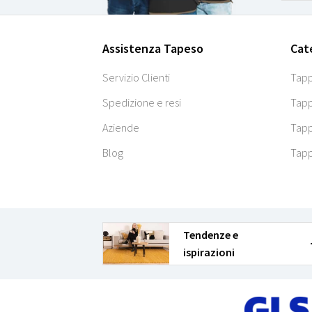
Assistenza Tapeso
Cat
Servizio Clienti
Tapp
Spedizione e resi
Tapp
Aziende
Tapp
Blog
Tapp
Tendenze e
ispirazioni