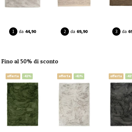
da
44,90
da
69,90
da
6
Fino al 50% di sconto
offerta
-41%
offerta
-41%
offerta
-4